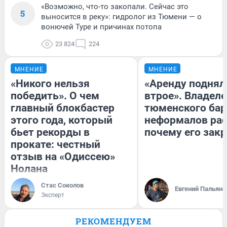
«Возможно, что-то закопали. Сейчас это
5
выносится в реку»: гидролог из Тюмени — о
вонючей Туре и причинах потопа
23 824
224
МНЕНИЕ
МНЕНИЕ
«Никого нельзя
«Аренду поднял
победить». О чем
втрое». Владел
главный блокбастер
тюменского бар
этого года, который
неформалов рас
бьет рекорды в
почему его зак
прокате: честный
отзыв на «Одиссею»
Нолана
Стас Соколов
Евгений Пальяно
Эксперт
РЕКОМЕНДУЕМ