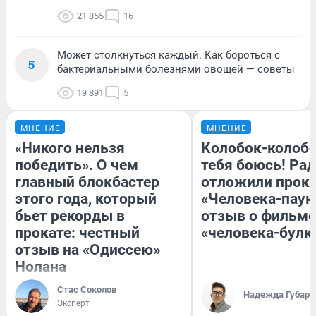
21 855
16
Может столкнуться каждый. Как бороться с
5
бактериальными болезнями овощей — советы
19 891
5
МНЕНИЕ
МНЕНИЕ
«Никого нельзя
Колобок-колобо
победить». О чем
тебя боюсь! Рад
главный блокбастер
отложили прок
этого года, который
«Человека-паук
бьет рекорды в
отзыв о фильме
прокате: честный
«человека-булк
отзыв на «Одиссею»
Нолана
Стас Соколов
Надежда Губарь
Эксперт