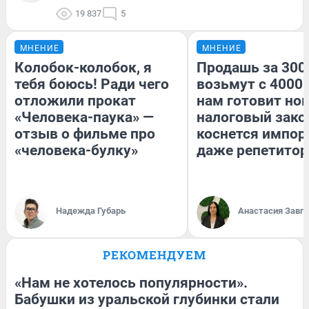
19 837
5
МНЕНИЕ
МНЕНИЕ
Колобок-колобок, я
Продашь за 3000
тебя боюсь! Ради чего
возьмут с 4000.
отложили прокат
нам готовит но
«Человека-паука» —
налоговый зако
отзыв о фильме про
коснется импор
«человека-булку»
даже репетитор
Надежда Губарь
Анастасия Завг
РЕКОМЕНДУЕМ
«Нам не хотелось популярности».
Бабушки из уральской глубинки стали