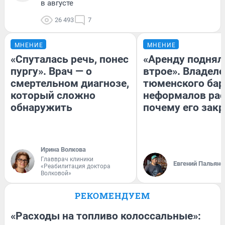
в августе
26 493
7
МНЕНИЕ
МНЕНИЕ
«Спуталась речь, понес
«Аренду поднял
пургу». Врач — о
втрое». Владел
смертельном диагнозе,
тюменского бар
который сложно
неформалов рас
обнаружить
почему его зак
Ирина Волкова
Главврач клиники
Евгений Пальяно
«Реабилитация доктора
Волковой»
РЕКОМЕНДУЕМ
«Расходы на топливо колоссальные»: