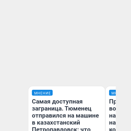
МНЕНИЕ
МНЕНИЕ
Самая доступная
Продаш
заграница. Тюменец
возьмут
отправился на машине
нам го
в казахстанский
налого
Петропавловск: что
коснет