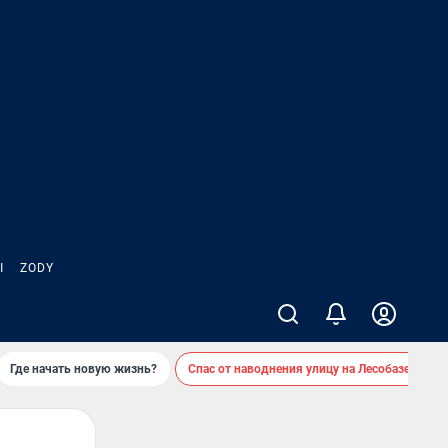
Ы
ZODY
Где начать новую жизнь?
Спас от наводнения улицу на Лесобазе
Д