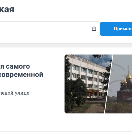
кая
Примен
ия самого
 современной
еленой улице