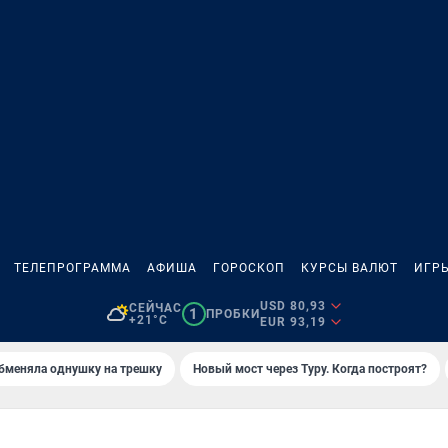
ТЕЛЕПРОГРАММА
АФИША
ГОРОСКОП
КУРСЫ ВАЛЮТ
ИГР
USD 80,93
СЕЙЧАС
1
ПРОБКИ
+21°C
EUR 93,19
бменяла однушку на трешку
Новый мост через Туру. Когда построят?