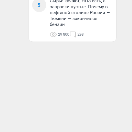
Сырье качают, НПЗ есть, а
5
заправки пустые. Почему в
нефтяной столице России —
Тюмени — закончился
бензин
29 800
298