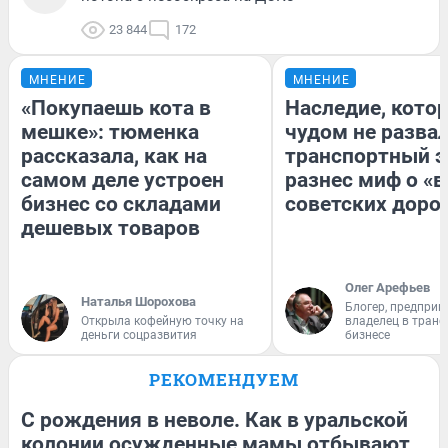
23 844
172
МНЕНИЕ
МНЕНИЕ
«Покупаешь кота в
Наследие, кото
мешке»: тюменка
чудом не разва
рассказала, как на
транспортный э
самом деле устроен
разнес миф о «
бизнес со складами
советских доро
дешевых товаров
Олег Арефьев
Наталья Шорохова
Блогер, предприн
Открыла кофейную точку на
владелец в тран
деньги соцразвития
бизнесе
РЕКОМЕНДУЕМ
С рождения в неволе. Как в уральской
колонии осужденные мамы отбывают