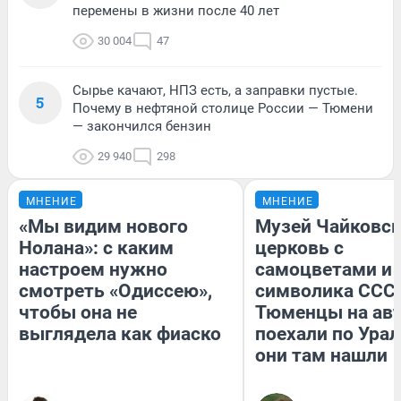
перемены в жизни после 40 лет
30 004
47
Сырье качают, НПЗ есть, а заправки пустые.
5
Почему в нефтяной столице России — Тюмени
— закончился бензин
29 940
298
МНЕНИЕ
МНЕНИЕ
«Мы видим нового
Музей Чайковск
Нолана»: с каким
церковь с
настроем нужно
самоцветами и 
смотреть «Одиссею»,
символика СССР
чтобы она не
Тюменцы на ав
выглядела как фиаско
поехали по Урал
они там нашли