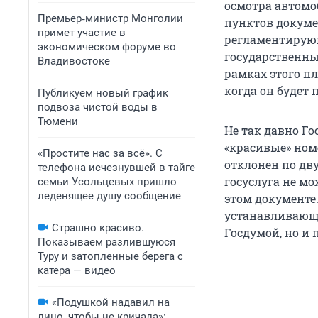
осмотра автомоб
Премьер‑министр Монголии
пунктов докуме
примет участие в
регламентирую
экономическом форуме во
государственны
Владивостоке
рамках этого пл
когда он будет 
Публикуем новый график
подвоза чистой воды в
Тюмени
Не так давно Го
«красивые» ном
«Простите нас за всё». С
отклонен по дву
телефона исчезнувшей в тайге
госуслуга не мо
семьи Усольцевых пришло
леденящее душу сообщение
этом документе.
устанавливающи
Страшно красиво.
Госдумой, но и 
Показываем разлившуюся
Туру и затопленные берега с
катера — видео
«Подушкой надавил на
лицо, чтобы не кричала»: