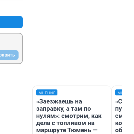
+1
–0
равить
МНЕНИЕ
МНЕНИ
«Заезжаешь на
«Спут
заправку, а там по
пургу»
нулям»: смотрим, как
смерт
дела с топливом на
котор
маршруте Тюмень —
обнар