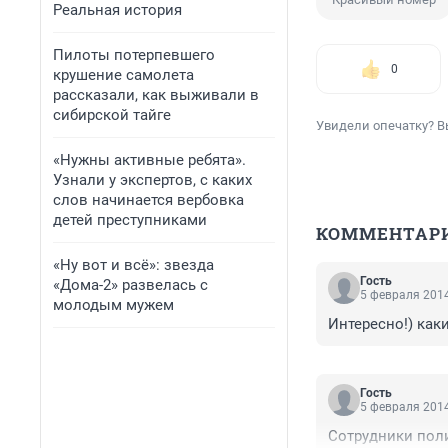
Реальная история
Пилоты потерпевшего
0
крушение самолета
рассказали, как выживали в
сибирской тайге
Увидели опечатку? В
«Нужны активные ребята».
Узнали у экспертов, с каких
слов начинается вербовка
детей преступниками
КОММЕНТАР
«Ну вот и всё»: звезда
Гость
«Дома-2» развелась с
5 февраля 2014
молодым мужем
Интересно!) как
Гость
5 февраля 2014
Сотрудники поли