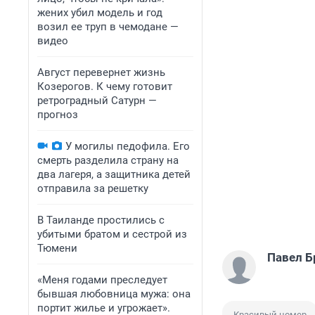
жених убил модель и год
возил ее труп в чемодане —
видео
Август перевернет жизнь
Козерогов. К чему готовит
ретроградный Сатурн —
прогноз
У могилы педофила. Его
смерть разделила страну на
два лагеря, а защитника детей
отправила за решетку
В Таиланде простились с
убитыми братом и сестрой из
Тюмени
Павел Б
«Меня годами преследует
бывшая любовница мужа: она
портит жилье и угрожает».
Красивый номер