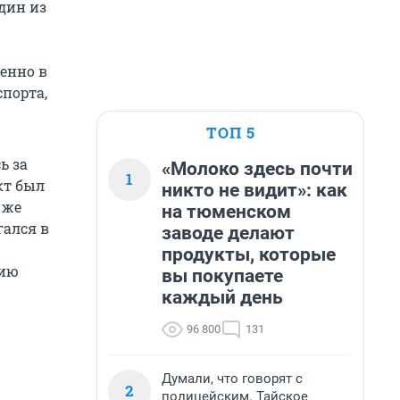
Один из
енно в
спорта,
ТОП 5
ь за
«Молоко здесь почти
1
кт был
никто не видит»: как
 же
на тюменском
гался в
заводе делают
продукты, которые
нию
вы покупаете
каждый день
96 800
131
Думали, что говорят с
2
полицейским. Тайское