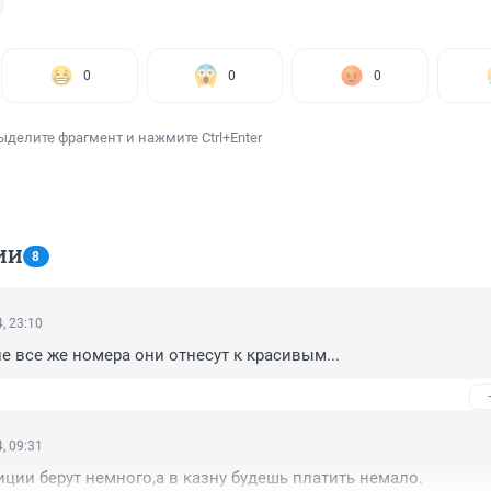
0
0
0
ыделите фрагмент и нажмите Ctrl+Enter
ИИ
8
, 23:10
ие все же номера они отнесут к красивым...
, 09:31
ции берут немного,а в казну будешь платить немало.