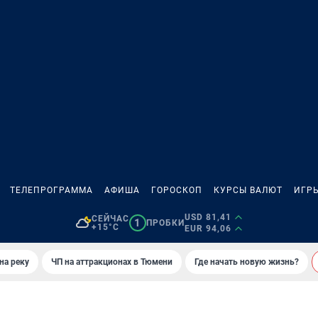
ТЕЛЕПРОГРАММА
АФИША
ГОРОСКОП
КУРСЫ ВАЛЮТ
ИГР
USD 81,41
СЕЙЧАС
1
ПРОБКИ
+15°C
EUR 94,06
на реку
ЧП на аттракционах в Тюмени
Где начать новую жизнь?