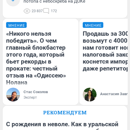
потопа с небоскреба на ДОКе
23 837
172
МНЕНИЕ
МНЕНИЕ
«Никого нельзя
Продашь за 3000
победить». О чем
возьмут с 4000.
главный блокбастер
нам готовит но
этого года, который
налоговый зако
бьет рекорды в
коснется импор
прокате: честный
даже репетитор
отзыв на «Одиссею»
Нолана
Стас Соколов
Анастасия Завг
Эксперт
РЕКОМЕНДУЕМ
С рождения в неволе. Как в уральской