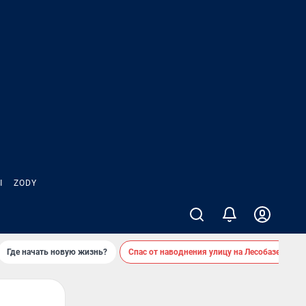
Ы
ZODY
Где начать новую жизнь?
Спас от наводнения улицу на Лесобазе
Д