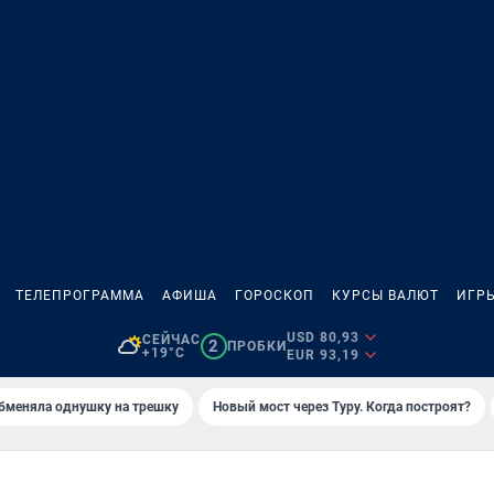
ТЕЛЕПРОГРАММА
АФИША
ГОРОСКОП
КУРСЫ ВАЛЮТ
ИГР
USD 80,93
СЕЙЧАС
2
ПРОБКИ
+19°C
EUR 93,19
бменяла однушку на трешку
Новый мост через Туру. Когда построят?