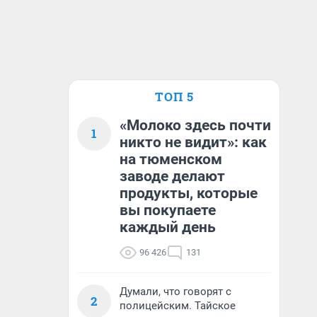
ТОП 5
«Молоко здесь почти
1
никто не видит»: как
на тюменском
заводе делают
продукты, которые
вы покупаете
каждый день
96 426
131
Думали, что говорят с
2
полицейским. Тайское