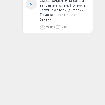
Сырье качают, НПЗ есть, а
5
заправки пустые. Почему в
нефтяной столице России —
Тюмени — закончился
бензин
29 862
298