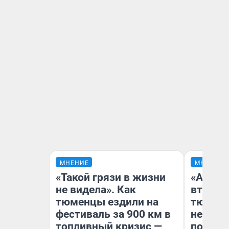
МНЕНИЕ
МНЕНИЕ
«Такой грязи в жизни
«Аренд
не видела». Как
втрое»
тюменцы ездили на
тюменс
фестиваль за 900 км в
неформ
топливный кризис —
почему