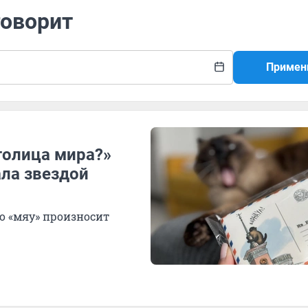
говорит
Примен
толица мира?»
ала звездой
о «мяу» произносит