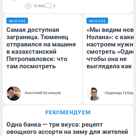
19 866
5
МНЕНИЕ
МНЕНИЕ
Самая доступная
«Мы видим нов
заграница. Тюменец
Нолана»: с каки
отправился на машине
настроем нужн
в казахстанский
смотреть «Одис
Петропавловск: что
чтобы она не
там посмотреть
выглядела как 
Анатолий Кузнецов
Надежда Губарь
РЕКОМЕНДУЕМ
Одна банка — три вкуса: рецепт
овощного ассорти на зиму для жителей