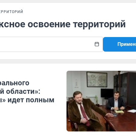
ЕРРИТОРИЙ
ксное освоение территорий
Примен
рального
й области»:
ы» идет полным