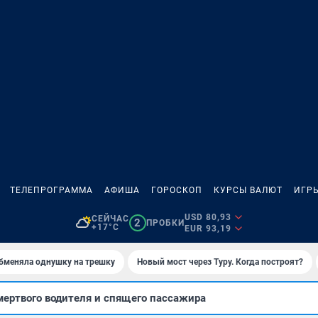
ТЕЛЕПРОГРАММА
АФИША
ГОРОСКОП
КУРСЫ ВАЛЮТ
ИГР
USD 80,93
СЕЙЧАС
2
ПРОБКИ
+17°C
EUR 93,19
бменяла однушку на трешку
Новый мост через Туру. Когда построят?
ертвого водителя и спящего пассажира