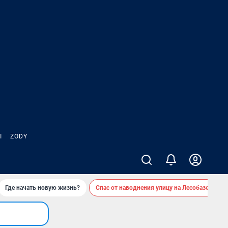
Ы
ZODY
Где начать новую жизнь?
Спас от наводнения улицу на Лесобазе
Д