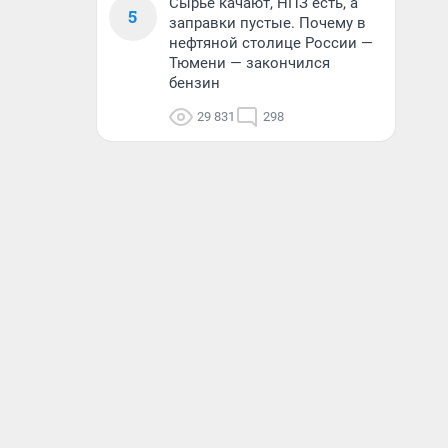
Сырье качают, НПЗ есть, а
5
заправки пустые. Почему в
нефтяной столице России —
Тюмени — закончился
бензин
29 831
298