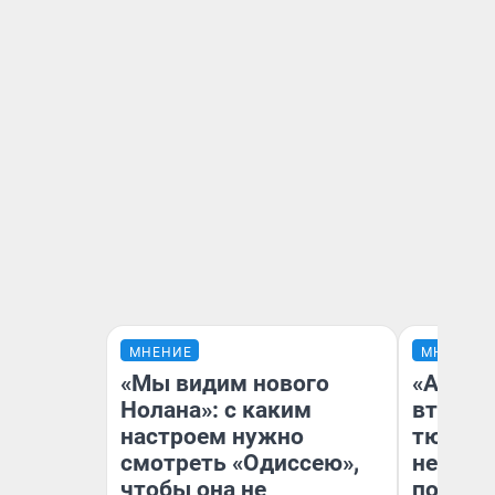
МНЕНИЕ
МНЕНИЕ
«Мы видим нового
«Аренд
Нолана»: с каким
втрое»
настроем нужно
тюменс
смотреть «Одиссею»,
неформ
чтобы она не
почему