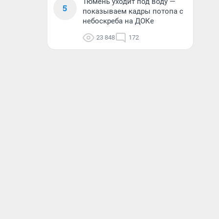
Тюмень уходит под воду —
5
показываем кадры потопа с
небоскреба на ДОКе
23 848
172