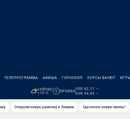
ТЕЛЕПРОГРАММА
АФИША
ГОРОСКОП
КУРСЫ ВАЛЮТ
ИГР
USD 82,17
СЕЙЧАС
1
ПРОБКИ
+16°C
EUR 94,84
еку
Открыли новую развязку в Тюмени
Где начать новую жизнь?