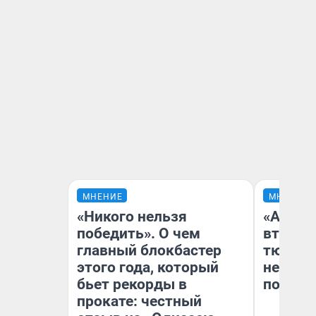
МНЕНИЕ
МНЕНИЕ
«Никого нельзя
«Аренд
победить». О чем
втрое»
главный блокбастер
тюменс
этого года, который
неформ
бьет рекорды в
почему
прокате: честный