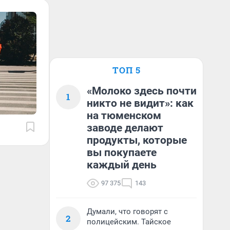
ТОП 5
«Молоко здесь почти
1
никто не видит»: как
на тюменском
заводе делают
продукты, которые
вы покупаете
каждый день
97 375
143
Думали, что говорят с
2
полицейским. Тайское