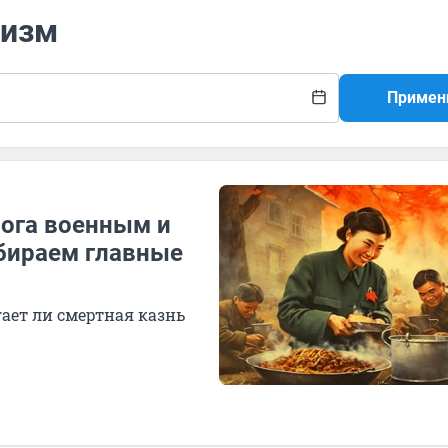
низм
Примен
рога военным и
бираем главные
ает ли смертная казнь