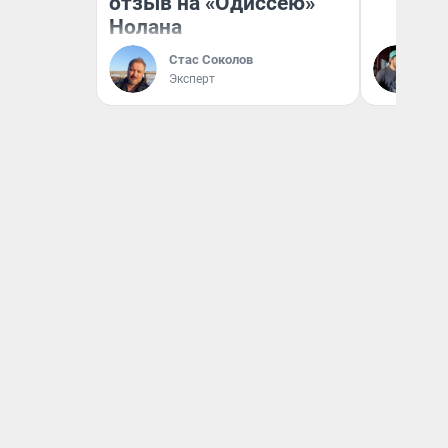
отзыв на «Одиссею»
Нолана
Стас Соколов
Ев
Эксперт