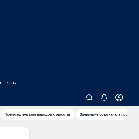
Ы
ZODY
Тюменец показал паводок с высоты
Заявление водоканала про запа