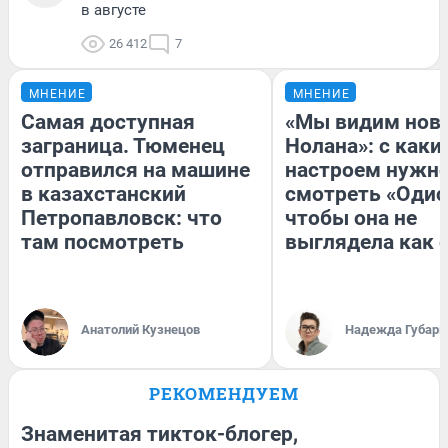
в августе
26 412
7
МНЕНИЕ
МНЕНИЕ
Самая доступная
«Мы видим нов
заграница. Тюменец
Нолана»: с каки
отправился на машине
настроем нужн
в казахстанский
смотреть «Одис
Петропавловск: что
чтобы она не
там посмотреть
выглядела как 
Анатолий Кузнецов
Надежда Губарь
РЕКОМЕНДУЕМ
Знаменитая тикток-блогер,