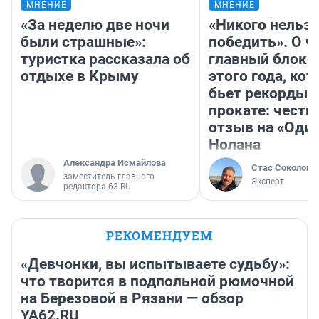
МНЕНИЕ
МНЕНИЕ
«За неделю две ночи
«Никого нельз
были страшные»:
победить». О ч
туристка рассказала об
главный блокб
отдыхе в Крыму
этого года, ко
бьет рекорды 
прокате: честн
отзыв на «Оди
Нолана
Александра Исмайлова
Стас Соколов
заместитель главного
Эксперт
редактора 63.RU
РЕКОМЕНДУЕМ
«Девчонки, вы испытываете судьбу»:
что творится в подпольной рюмочной
на Березовой в Рязани — обзор
YA62.RU