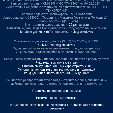
информационных технологий и массовых коммуникаций (Роскомнадзор)
Запись о регистрации СМИ ЭЛ № ФС 77– 84674 от 06.02.2023 г.
Учредитель: Общество с ограниченной ответственностью "ИНТЕРНЕТ
ТЕХНОЛОГИИ"
Главный редактор: Познахарева Елена Павловна
Адрес редакции: 625000, г. Тюмень, ул. Максима Горького, д. 76, офис 214,
+7 (3452) 56-72-72 (доб. 3736)
Электронный адрес редакции:
72@shkulev.ru
Контактные данные для Роскомнадзора и государственных органов:
juristchel@shkulev.ru
Техподдержка:
help@shkulev.ru
Связаться с отделом продаж: +7 (3452) 56-72-72 доб. 3335,
yuliya.latypova@shkulev.ru
Редакция сайта не несет ответственности за достоверность
информации, содержащейся в рекламных объявлениях.
Особенности эксплуатации (использования) веб-портала регулируются:
Руководством пользователя
Описанием функциональных характеристик ПО
Условиями использования веб-портала и политикой
конфиденциальности персональных данных
Веб-портал распространяется в виде интернет-сервиса, специальные
действия по установке на стороне пользователя не требуются
Политика использования cookies
Рекомендательные системы
Пользовательское соглашение сервиса «Подписка без баннерной
рекламы»