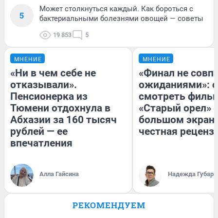
Может столкнуться каждый. Как бороться с
5
бактериальными болезнями овощей — советы
19 853
5
МНЕНИЕ
МНЕНИЕ
«Ни в чем себе не
«Финал не совпа
отказывали».
ожиданиями»: с
Пенсионерка из
смотреть филь
Тюмени отдохнула в
«Старый орел» 
Абхазии за 160 тысяч
большом экран
рублей — ее
честная реценз
впечатления
Алла Гайсина
Надежда Губарь
РЕКОМЕНДУЕМ