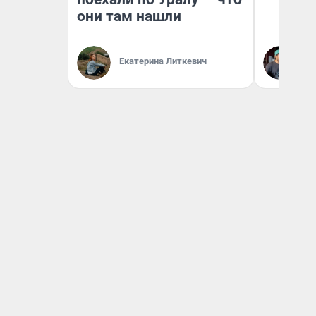
они там нашли
Екатерина Литкевич
Ев