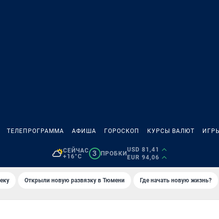
ТЕЛЕПРОГРАММА
АФИША
ГОРОСКОП
КУРСЫ ВАЛЮТ
ИГР
USD 81,41
СЕЙЧАС
3
ПРОБКИ
+16°C
EUR 94,06
еку
Открыли новую развязку в Тюмени
Где начать новую жизнь?