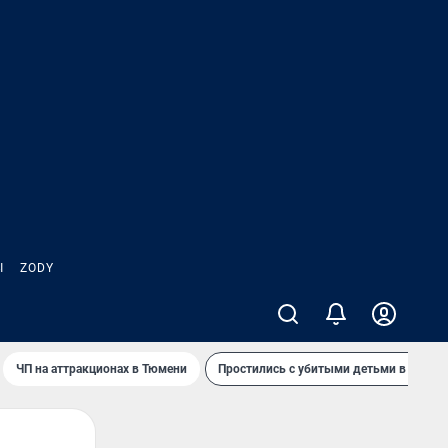
Ы
ZODY
ЧП на аттракционах в Тюмени
Простились с убитыми детьми в Таила