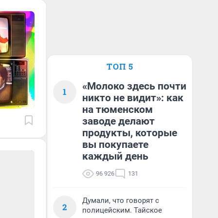
ТОП 5
«Молоко здесь почти
1
никто не видит»: как
на тюменском
заводе делают
продукты, которые
вы покупаете
каждый день
96 926
131
Думали, что говорят с
2
полицейским. Тайское