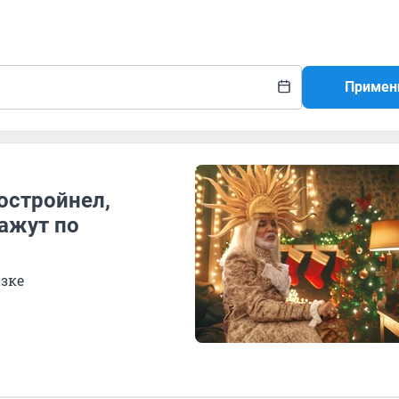
Примен
остройнел,
кажут по
азке