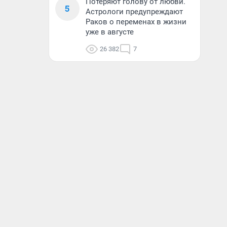
Потеряют голову от любви.
5
Астрологи предупреждают
Раков о переменах в жизни
уже в августе
26 382
7