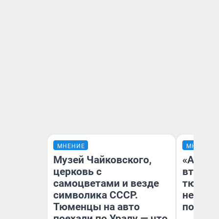
МНЕНИЕ
МНЕНИЕ
Музей Чайковского,
«Аренд
церковь с
втрое»
самоцветами и везде
тюменс
символика СССР.
неформ
Тюменцы на авто
почему
поехали по Уралу — что