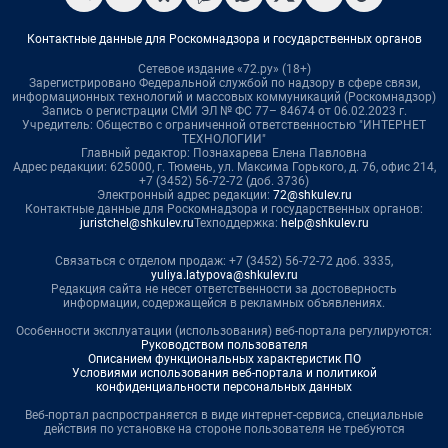
Контактные данные для Роскомнадзора и государственных органов
Сетевое издание «72.ру» (18+)
Зарегистрировано Федеральной службой по надзору в сфере связи,
информационных технологий и массовых коммуникаций (Роскомнадзор)
Запись о регистрации СМИ ЭЛ № ФС 77– 84674 от 06.02.2023 г.
Учредитель: Общество с ограниченной ответственностью "ИНТЕРНЕТ
ТЕХНОЛОГИИ"
Главный редактор: Познахарева Елена Павловна
Адрес редакции: 625000, г. Тюмень, ул. Максима Горького, д. 76, офис 214,
+7 (3452) 56-72-72 (доб. 3736)
Электронный адрес редакции:
72@shkulev.ru
Контактные данные для Роскомнадзора и государственных органов:
juristchel@shkulev.ru
Техподдержка:
help@shkulev.ru
Связаться с отделом продаж: +7 (3452) 56-72-72 доб. 3335,
yuliya.latypova@shkulev.ru
Редакция сайта не несет ответственности за достоверность
информации, содержащейся в рекламных объявлениях.
Особенности эксплуатации (использования) веб-портала регулируются:
Руководством пользователя
Описанием функциональных характеристик ПО
Условиями использования веб-портала и политикой
конфиденциальности персональных данных
Веб-портал распространяется в виде интернет-сервиса, специальные
действия по установке на стороне пользователя не требуются