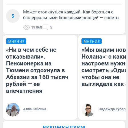
Может столкнуться каждый. Как бороться с
5
бактериальными болезнями овощей — советы
19 868
5
МНЕНИЕ
МНЕНИЕ
«Ни в чем себе не
«Мы видим нов
отказывали».
Нолана»: с каки
Пенсионерка из
настроем нужн
Тюмени отдохнула в
смотреть «Одис
Абхазии за 160 тысяч
чтобы она не
рублей — ее
выглядела как 
впечатления
Алла Гайсина
Надежда Губарь
РЕКОМЕНДУЕМ