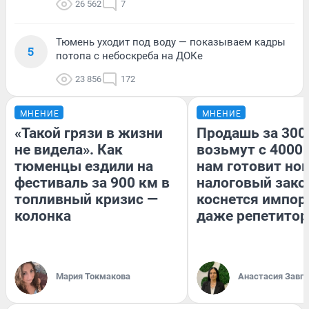
26 562
7
Тюмень уходит под воду — показываем кадры
5
потопа с небоскреба на ДОКе
23 856
172
МНЕНИЕ
МНЕНИЕ
«Такой грязи в жизни
Продашь за 3000
не видела». Как
возьмут с 4000.
тюменцы ездили на
нам готовит но
фестиваль за 900 км в
налоговый зако
топливный кризис —
коснется импор
колонка
даже репетитор
Мария Токмакова
Анастасия Завг