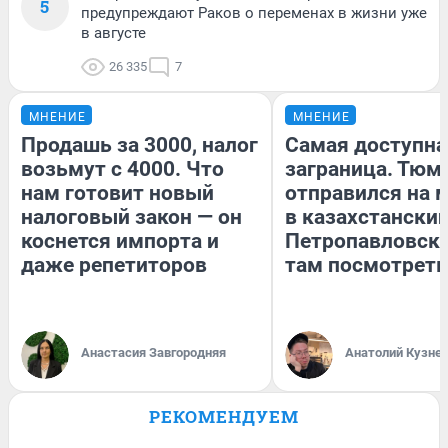
5
предупреждают Раков о переменах в жизни уже
в августе
26 335
7
МНЕНИЕ
МНЕНИЕ
Продашь за 3000, налог
Самая доступна
возьмут с 4000. Что
заграница. Тюм
нам готовит новый
отправился на 
налоговый закон — он
в казахстански
коснется импорта и
Петропавловск:
даже репетиторов
там посмотреть
Анастасия Завгородняя
Анатолий Кузне
РЕКОМЕНДУЕМ