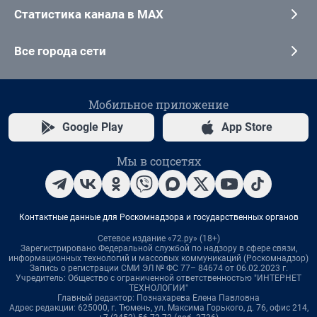
Статистика канала в MAX
Все города сети
Мобильное приложение
Google Play
App Store
Мы в соцсетях
Контактные данные для Роскомнадзора и государственных органов
Сетевое издание «72.ру» (18+)
Зарегистрировано Федеральной службой по надзору в сфере связи,
информационных технологий и массовых коммуникаций (Роскомнадзор)
Запись о регистрации СМИ ЭЛ № ФС 77– 84674 от 06.02.2023 г.
Учредитель: Общество с ограниченной ответственностью "ИНТЕРНЕТ
ТЕХНОЛОГИИ"
Главный редактор: Познахарева Елена Павловна
Адрес редакции: 625000, г. Тюмень, ул. Максима Горького, д. 76, офис 214,