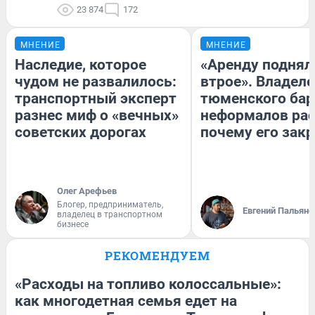
23 874
172
МНЕНИЕ
МНЕНИЕ
Наследие, которое
«Аренду поднял
чудом не развалилось:
втрое». Владел
транспортный эксперт
тюменского бар
разнес миф о «вечных»
неформалов рас
советских дорогах
почему его зак
Олег Арефьев
Блогер, предприниматель,
Евгений Пальяно
владелец в транспортном
бизнесе
РЕКОМЕНДУЕМ
«Расходы на топливо колоссальные»:
как многодетная семья едет на