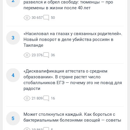
2
развелся и обрел свободу: тюменцы — про
перемены в жизни после 40 лет
30 657
50
«Насиловал на глазах у связанных родителей».
3
Новый поворот в деле убийства россиян в
Таиланде
23 376
36
«Дисквалификация аттестата о среднем
4
образовании». В стране растет число
стобалльников ЕГЭ — почему это не повод для
радости
21 809
16
Может столкнуться каждый. Как бороться с
5
бактериальными болезнями овощей — советы
19 863
5