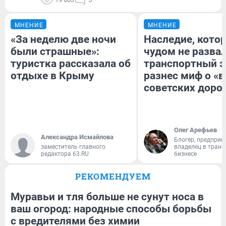
МНЕНИЕ
МНЕНИЕ
«За неделю две ночи
Наследие, кото
были страшные»:
чудом не разва
туристка рассказала об
транспортный э
отдыхе в Крыму
разнес миф о «
советских доро
Олег Арефьев
Александра Исмайлова
Блогер, предприн
заместитель главного
владелец в тран
редактора 63.RU
бизнесе
РЕКОМЕНДУЕМ
Муравьи и тля больше не сунут носа в
ваш огород: народные способы борьбы
с вредителями без химии