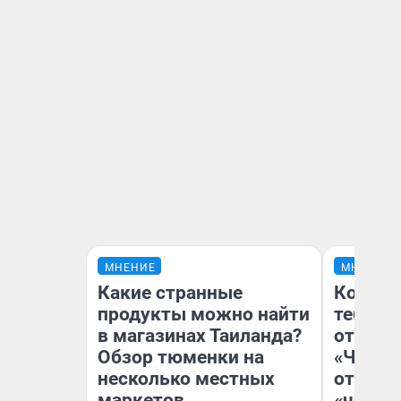
МНЕНИЕ
МНЕНИЕ
Какие странные
Колобо
продукты можно найти
тебя бо
в магазинах Таиланда?
отложи
Обзор тюменки на
«Челов
несколько местных
отзыв 
маркетов
«челов