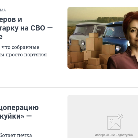
ЕМА
еров и
арку на СВО —
е
 что собранные
ты просто портятся
ецоперацию
жуйки» —
ботает печка