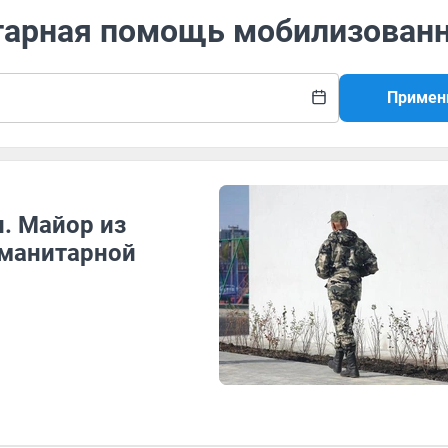
итарная помощь мобилизова
Примен
л. Майор из
уманитарной