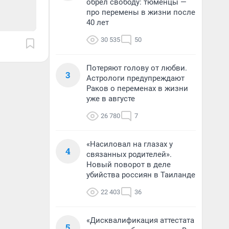
обрел свободу: тюменцы —
про перемены в жизни после
40 лет
30 535
50
Потеряют голову от любви.
3
Астрологи предупреждают
Раков о переменах в жизни
уже в августе
26 780
7
«Насиловал на глазах у
4
связанных родителей».
Новый поворот в деле
убийства россиян в Таиланде
22 403
36
«Дисквалификация аттестата
5