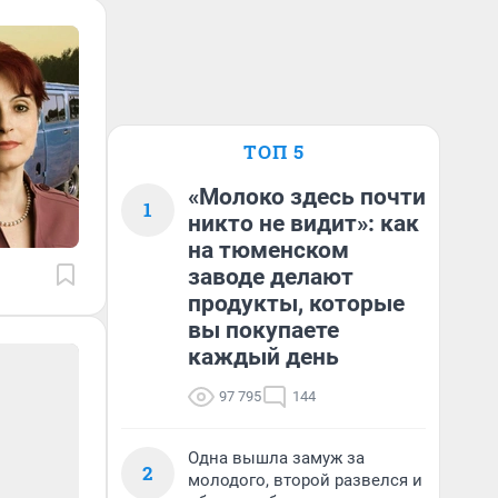
ТОП 5
«Молоко здесь почти
1
никто не видит»: как
на тюменском
заводе делают
продукты, которые
вы покупаете
каждый день
97 795
144
Одна вышла замуж за
2
молодого, второй развелся и