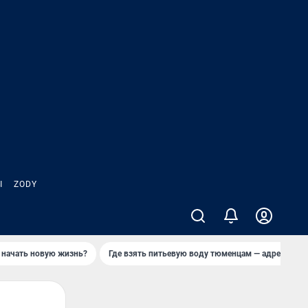
Ы
ZODY
 начать новую жизнь?
Где взять питьевую воду тюменцам — адреса