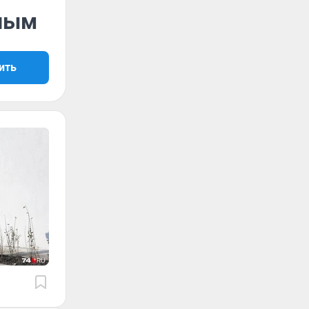
нным
ить