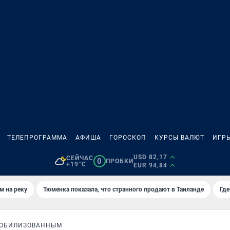
ТЕЛЕПРОГРАММА
АФИША
ГОРОСКОП
КУРСЫ ВАЛЮТ
ИГР
USD 82,17
СЕЙЧАС
0
ПРОБКИ
+19°C
EUR 94,84
м на реку
Тюменка показала, что странного продают в Таиланде
Где
МОБИЛИЗОВАННЫМ