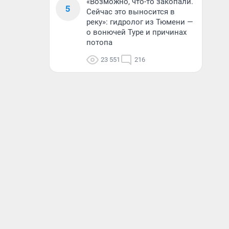
«Возможно, что-то закопали.
5
Сейчас это выносится в
реку»: гидролог из Тюмени —
о вонючей Туре и причинах
потопа
23 551
216