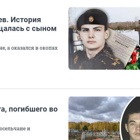
в. История
щалась с сыном
е, а оказался в окопах
а, погибшего во
осельчане и