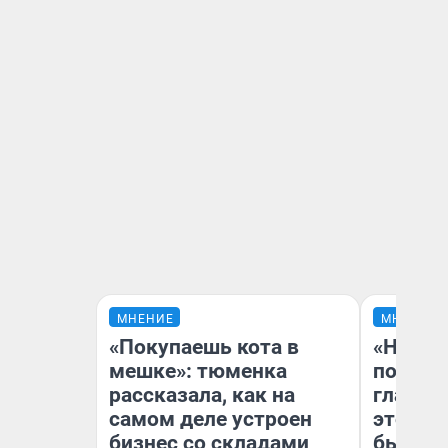
МНЕНИЕ
МНЕНИЕ
«Покупаешь кота в
«Никог
мешке»: тюменка
победи
рассказала, как на
главны
самом деле устроен
этого г
бизнес со складами
бьет р