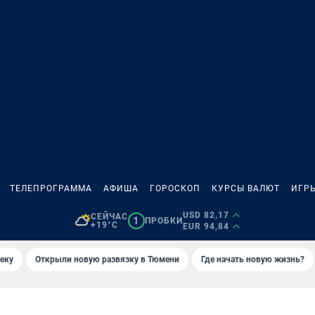
ТЕЛЕПРОГРАММА
АФИША
ГОРОСКОП
КУРСЫ ВАЛЮТ
ИГР
USD 82,17
СЕЙЧАС
1
ПРОБКИ
+19°C
EUR 94,84
еку
Открыли новую развязку в Тюмени
Где начать новую жизнь?