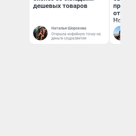
дешевых товаров
прокат
отзыв 
Нолана
Наталья Шорохова
Ст
Открыла кофейную точку на
Эк
деньги соцразвития