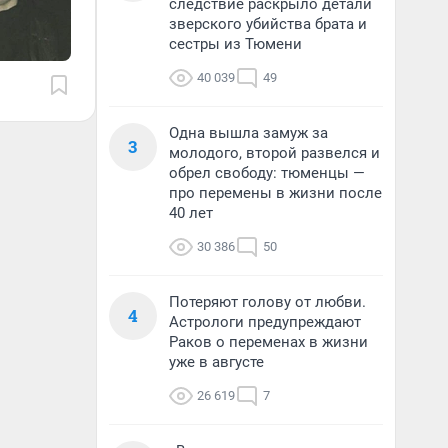
следствие раскрыло детали
зверского убийства брата и
сестры из Тюмени
40 039
49
Одна вышла замуж за
3
молодого, второй развелся и
обрел свободу: тюменцы —
про перемены в жизни после
40 лет
30 386
50
Потеряют голову от любви.
4
Астрологи предупреждают
Раков о переменах в жизни
уже в августе
26 619
7