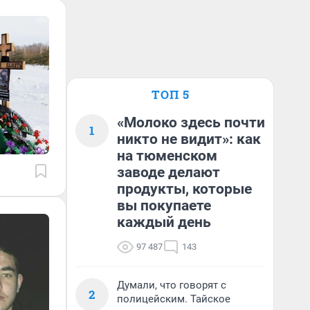
ТОП 5
«Молоко здесь почти
1
никто не видит»: как
на тюменском
заводе делают
продукты, которые
вы покупаете
каждый день
97 487
143
Думали, что говорят с
2
полицейским. Тайское