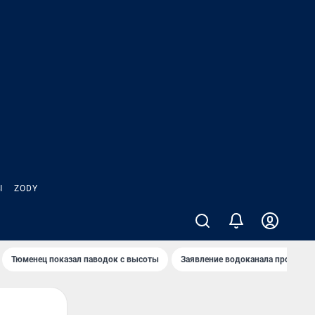
Ы
ZODY
Тюменец показал паводок с высоты
Заявление водоканала про запа