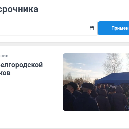
 срочника
Примен
ЮЗИВ
 Белгородской
ков