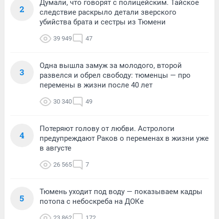
Думали, что говорят с полицейским. Тайское
2
следствие раскрыло детали зверского
убийства брата и сестры из Тюмени
39 949
47
Одна вышла замуж за молодого, второй
3
развелся и обрел свободу: тюменцы — про
перемены в жизни после 40 лет
30 340
49
Потеряют голову от любви. Астрологи
4
предупреждают Раков о переменах в жизни уже
в августе
26 565
7
Тюмень уходит под воду — показываем кадры
5
потопа с небоскреба на ДОКе
23 862
172