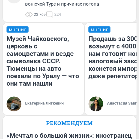
вонючей Туре и причинах потопа
23 769
224
МНЕНИЕ
МНЕНИЕ
Музей Чайковского,
Продашь за 3000
церковь с
возьмут с 4000.
самоцветами и везде
нам готовит но
символика СССР.
налоговый зако
Тюменцы на авто
коснется импор
поехали по Уралу — что
даже репетитор
они там нашли
Екатерина Литкевич
Анастасия Завг
РЕКОМЕНДУЕМ
«Мечтал о большой жизни»: иностранец