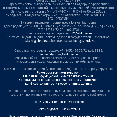
Сетевое издание «72.ру» (18+)
Зарегистрировано Федеральной службой по надзору в сфере связи,
информационных технологий и массовых коммуникаций (Роскомнадзор)
Запись о регистрации СМИ ЭЛ № ФС 77– 84674 от 06.02.2023 г.
Учредитель: Общество с ограниченной ответственностью "ИНТЕРНЕТ
ТЕХНОЛОГИИ"
Главный редактор: Познахарева Елена Павловна
Адрес редакции: 625000, г. Тюмень, ул. Максима Горького, д. 76, офис 214,
+7 (3452) 56-72-72 (доб. 3736)
Электронный адрес редакции:
72@shkulev.ru
Контактные данные для Роскомнадзора и государственных органов:
juristchel@shkulev.ru
Техподдержка:
help@shkulev.ru
Связаться с отделом продаж: +7 (3452) 56-72-72 доб. 3335,
yuliya.latypova@shkulev.ru
Редакция сайта не несет ответственности за достоверность
информации, содержащейся в рекламных объявлениях.
Особенности эксплуатации (использования) веб-портала регулируются:
Руководством пользователя
Описанием функциональных характеристик ПО
Условиями использования веб-портала и политикой
конфиденциальности персональных данных
Веб-портал распространяется в виде интернет-сервиса, специальные
действия по установке на стороне пользователя не требуются
Политика использования cookies
Рекомендательные системы
Пользовательское соглашение сервиса «Подписка без баннерной