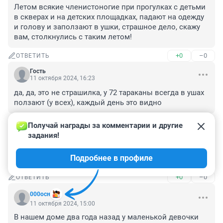
Летом всякие членистоногие при прогулках с детьми 
в скверах и на детских площадках, падают на одежду 
и голову и заползают в ушки, страшное дело, скажу 
вам, столкнулись с таким летом!
+0
–0
ОТВЕТИТЬ
Гость
11 октября 2024, 16:23
да, да, это не страшилка, у 72 тараканы всегда в ушах 
ползают (у всех), каждый день это видно
+0
–0
ОТВЕТИТЬ
Получай награды за комментарии и другие 
задания!
Гость
11 октября 2024, 15:46
Подробнее в профиле
уши запенил 20ть лет назад и ляля
+0
–0
ОТВЕТИТЬ
000осн
11 октября 2024, 15:00
В нашем доме два года назад у маленькой девочки 