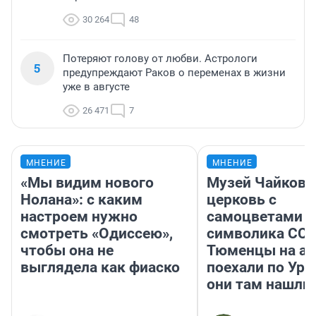
30 264
48
Потеряют голову от любви. Астрологи
5
предупреждают Раков о переменах в жизни
уже в августе
26 471
7
МНЕНИЕ
МНЕНИЕ
«Мы видим нового
Музей Чайковс
Нолана»: с каким
церковь с
настроем нужно
самоцветами и
смотреть «Одиссею»,
символика ССС
чтобы она не
Тюменцы на ав
выглядела как фиаско
поехали по Ура
они там нашли