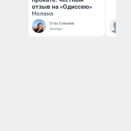
отзыв на «Одиссею»
Нолана
Ал
Стас Соколов
за
Эксперт
ре