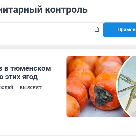
анитарный контроль
Примен
ов в тюменском
 этих ягод
 людей — выяснят