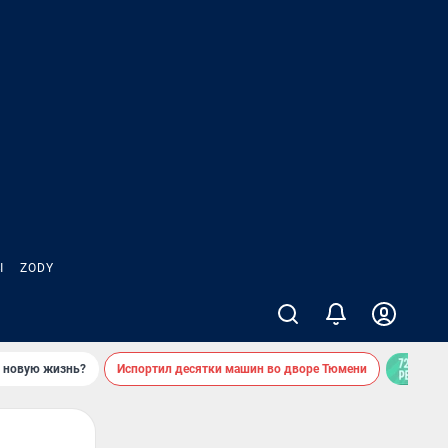
Ы
ZODY
ь новую жизнь?
Испортил десятки машин во дворе Тюмени