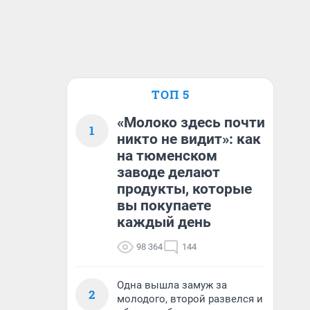
ТОП 5
«Молоко здесь почти
1
никто не видит»: как
на тюменском
заводе делают
продукты, которые
вы покупаете
каждый день
98 364
144
Одна вышла замуж за
2
молодого, второй развелся и