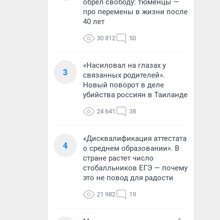
обрел свободу: тюменцы —
про перемены в жизни после
40 лет
30 812
50
«Насиловал на глазах у
3
связанных родителей».
Новый поворот в деле
убийства россиян в Таиланде
24 641
38
«Дисквалификация аттестата
4
о среднем образовании». В
стране растет число
стобалльников ЕГЭ — почему
это не повод для радости
21 982
19