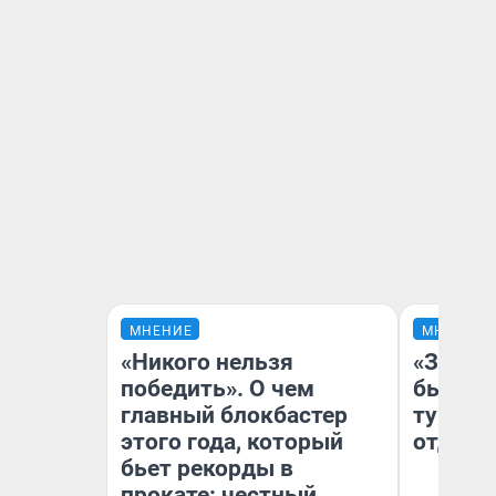
МНЕНИЕ
МНЕНИЕ
«Никого нельзя
«За не
победить». О чем
были с
главный блокбастер
турист
этого года, который
отдыхе
бьет рекорды в
прокате: честный