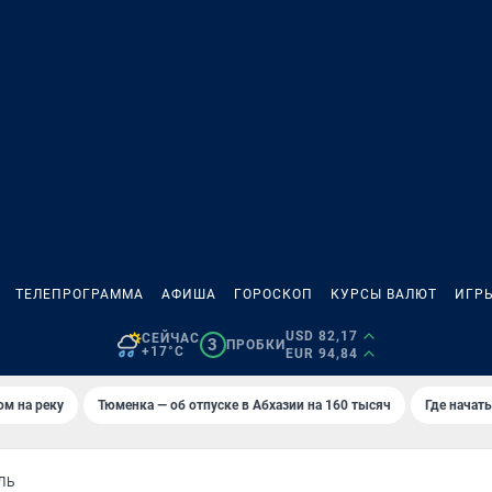
ТЕЛЕПРОГРАММА
АФИША
ГОРОСКОП
КУРСЫ ВАЛЮТ
ИГР
USD 82,17
СЕЙЧАС
3
ПРОБКИ
+17°C
EUR 94,84
ом на реку
Тюменка — об отпуске в Абхазии на 160 тысяч
Где начат
ЛЬ