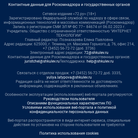
Контактные данные для Роскомнадзора и государственных органов
Сетевое издание «72.ру» (18+)
Зарегистрировано Федеральной службой по надзору в сфере связи,
информационных технологий и массовых коммуникаций (Роскомнадзор)
Запись о регистрации СМИ ЭЛ № ФС 77– 84674 от 06.02.2023 г.
Учредитель: Общество с ограниченной ответственностью "ИНТЕРНЕТ
ТЕХНОЛОГИИ"
Главный редактор: Познахарева Елена Павловна
Адрес редакции: 625000, г. Тюмень, ул. Максима Горького, д. 76, офис 214,
+7 (3452) 56-72-72 (доб. 3736)
Электронный адрес редакции:
72@shkulev.ru
Контактные данные для Роскомнадзора и государственных органов:
juristchel@shkulev.ru
Техподдержка:
help@shkulev.ru
Связаться с отделом продаж: +7 (3452) 56-72-72 доб. 3335,
yuliya.latypova@shkulev.ru
Редакция сайта не несет ответственности за достоверность
информации, содержащейся в рекламных объявлениях.
Особенности эксплуатации (использования) веб-портала регулируются:
Руководством пользователя
Описанием функциональных характеристик ПО
Условиями использования веб-портала и политикой
конфиденциальности персональных данных
Веб-портал распространяется в виде интернет-сервиса, специальные
действия по установке на стороне пользователя не требуются
Политика использования cookies