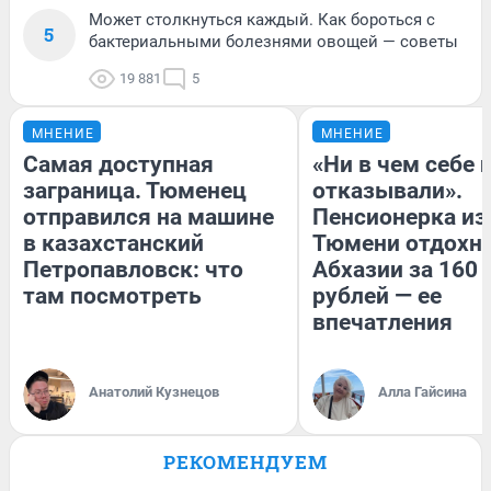
Может столкнуться каждый. Как бороться с
5
бактериальными болезнями овощей — советы
19 881
5
МНЕНИЕ
МНЕНИЕ
Самая доступная
«Ни в чем себе 
заграница. Тюменец
отказывали».
отправился на машине
Пенсионерка из
в казахстанский
Тюмени отдохну
Петропавловск: что
Абхазии за 160
там посмотреть
рублей — ее
впечатления
Анатолий Кузнецов
Алла Гайсина
РЕКОМЕНДУЕМ