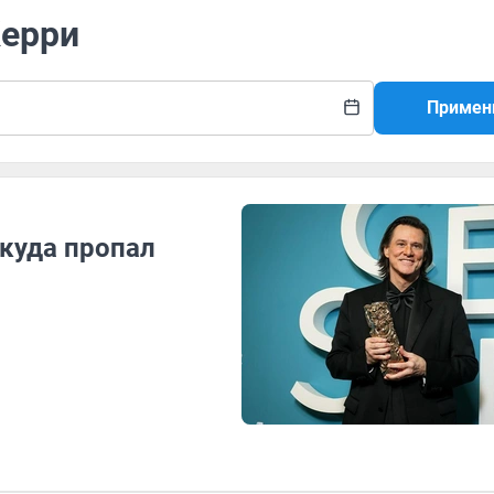
Керри
Примен
 куда пропал