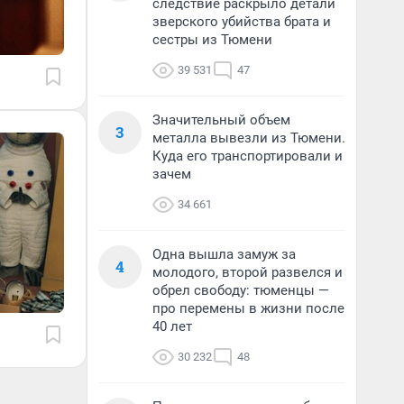
следствие раскрыло детали
зверского убийства брата и
сестры из Тюмени
39 531
47
Значительный объем
3
металла вывезли из Тюмени.
Куда его транспортировали и
зачем
34 661
Одна вышла замуж за
4
молодого, второй развелся и
обрел свободу: тюменцы —
про перемены в жизни после
40 лет
30 232
48