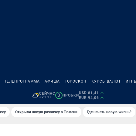
ТЕЛЕПРОГРАММА
АФИША
ГОРОСКОП
КУРСЫ ВАЛЮТ
ИГР
USD 81,41
СЕЙЧАС
3
ПРОБКИ
+21°C
EUR 94,06
еку
Открыли новую развязку в Тюмени
Где начать новую жизнь?