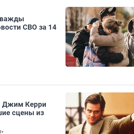
дважды
овости СВО за 14
ий Джим Керри
шие сцены из
и»