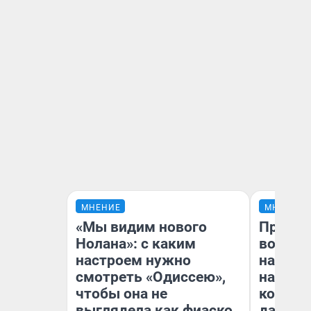
МНЕНИЕ
МНЕНИЕ
«Мы видим нового
Продаш
Нолана»: с каким
возьмут
настроем нужно
нам го
смотреть «Одиссею»,
налого
чтобы она не
коснет
выглядела как фиаско
даже р