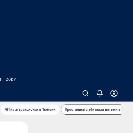
Ы
ZODY
ЧП на аттракционах в Тюмени
Простились с убитыми детьми в Таила