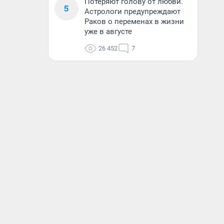
Потеряют голову от любви.
5
Астрологи предупреждают
Раков о переменах в жизни
уже в августе
26 452
7