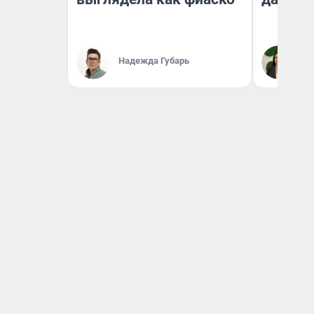
Надежда Губарь
Ан