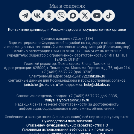
Мы в соцсетях
Контактные данные для Роскомнадзора и государственных органов
Сетевое издание «72.ру» (18+)
Зарегистрировано Федеральной службой по надзору в сфере связи,
информационных технологий и массовых коммуникаций (Роскомнадзор)
Запись о регистрации СМИ ЭЛ № ФС 77– 84674 от 06.02.2023 г.
Учредитель: Общество с ограниченной ответственностью "ИНТЕРНЕТ
ТЕХНОЛОГИИ"
Главный редактор: Познахарева Елена Павловна
Адрес редакции: 625000, г. Тюмень, ул. Максима Горького, д. 76, офис 214,
+7 (3452) 56-72-72 (доб. 3736)
Электронный адрес редакции:
72@shkulev.ru
Контактные данные для Роскомнадзора и государственных органов:
juristchel@shkulev.ru
Техподдержка:
help@shkulev.ru
Связаться с отделом продаж: +7 (3452) 56-72-72 доб. 3335,
yuliya.latypova@shkulev.ru
Редакция сайта не несет ответственности за достоверность
информации, содержащейся в рекламных объявлениях.
Особенности эксплуатации (использования) веб-портала регулируются:
Руководством пользователя
Описанием функциональных характеристик ПО
Условиями использования веб-портала и политикой
конфиденциальности персональных данных