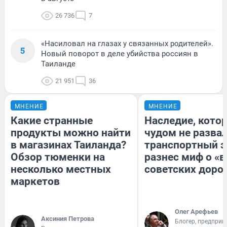
26 736
7
«Насиловал на глазах у связанных родителей».
5
Новый поворот в деле убийства россиян в
Таиланде
21 951
36
МНЕНИЕ
МНЕНИЕ
Какие странные
Наследие, кото
продукты можно найти
чудом не разва
в магазинах Таиланда?
транспортный э
Обзор тюменки на
разнес миф о «
несколько местных
советских доро
маркетов
Олег Арефьев
Аксиния Петрова
Блогер, предприн