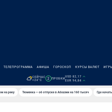
ТЕЛЕПРОГРАММА
АФИША
ГОРОСКОП
КУРСЫ ВАЛЮТ
ИГР
USD 82,17
СЕЙЧАС
2
ПРОБКИ
+24°C
EUR 94,84
ом на реку
Тюменка — об отпуске в Абхазии на 160 тысяч
Где начат