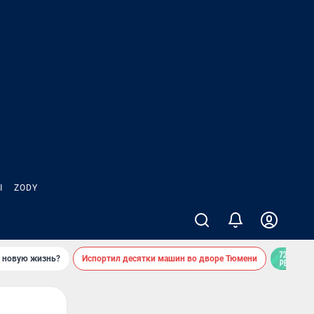
Ы
ZODY
ь новую жизнь?
Испортил десятки машин во дворе Тюмени