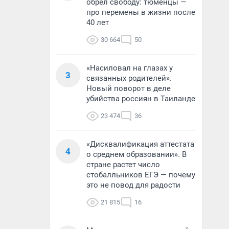
обрел свободу: тюменцы —
про перемены в жизни после
40 лет
30 664
50
«Насиловал на глазах у
3
связанных родителей».
Новый поворот в деле
убийства россиян в Таиланде
23 474
36
«Дисквалификация аттестата
4
о среднем образовании». В
стране растет число
стобалльников ЕГЭ — почему
это не повод для радости
21 815
16