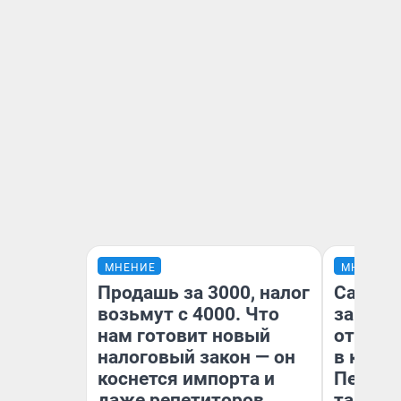
МНЕНИЕ
МНЕНИЕ
Продашь за 3000, налог
Самая 
возьмут с 4000. Что
загран
нам готовит новый
отправ
налоговый закон — он
в каза
коснется импорта и
Петроп
даже репетиторов
там по