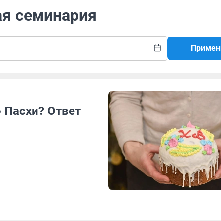
ая семинария
Примен
о Пасхи? Ответ