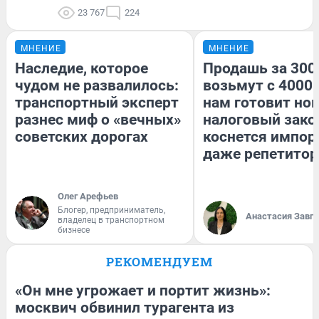
23 767
224
МНЕНИЕ
МНЕНИЕ
Наследие, которое
Продашь за 3000
чудом не развалилось:
возьмут с 4000.
транспортный эксперт
нам готовит но
разнес миф о «вечных»
налоговый зако
советских дорогах
коснется импор
даже репетитор
Олег Арефьев
Блогер, предприниматель,
Анастасия Завг
владелец в транспортном
бизнесе
РЕКОМЕНДУЕМ
«Он мне угрожает и портит жизнь»:
москвич обвинил турагента из