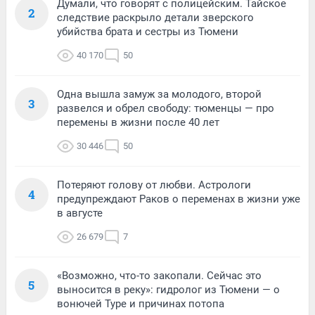
Думали, что говорят с полицейским. Тайское
2
следствие раскрыло детали зверского
убийства брата и сестры из Тюмени
40 170
50
Одна вышла замуж за молодого, второй
3
развелся и обрел свободу: тюменцы — про
перемены в жизни после 40 лет
30 446
50
Потеряют голову от любви. Астрологи
4
предупреждают Раков о переменах в жизни уже
в августе
26 679
7
«Возможно, что-то закопали. Сейчас это
5
выносится в реку»: гидролог из Тюмени — о
вонючей Туре и причинах потопа