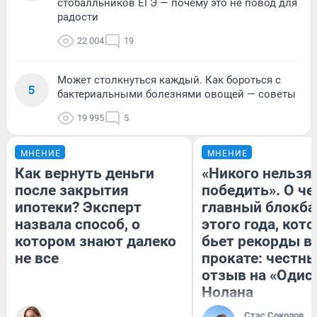
стобалльников ЕГЭ — почему это не повод для
радости
22 004
19
Может столкнуться каждый. Как бороться с
5
бактериальными болезнями овощей — советы
19 995
5
МНЕНИЕ
МНЕНИЕ
Как вернуть деньги
«Никого нельзя
после закрытия
победить». О ч
ипотеки? Эксперт
главный блокба
назвала способ, о
этого года, кот
котором знают далеко
бьет рекорды в
не все
прокате: честн
отзыв на «Одис
Нолана
Стас Соколов