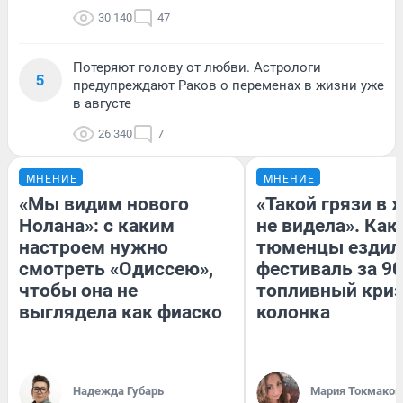
30 140
47
Потеряют голову от любви. Астрологи
5
предупреждают Раков о переменах в жизни уже
в августе
26 340
7
МНЕНИЕ
МНЕНИЕ
«Мы видим нового
«Такой грязи в 
Нолана»: с каким
не видела». Как
настроем нужно
тюменцы ездил
смотреть «Одиссею»,
фестиваль за 90
чтобы она не
топливный криз
выглядела как фиаско
колонка
Надежда Губарь
Мария Токмаков