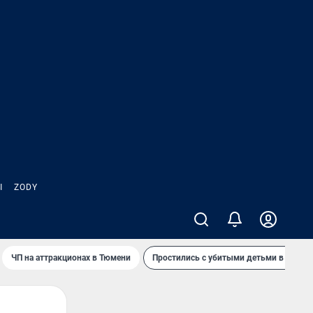
Ы
ZODY
ЧП на аттракционах в Тюмени
Простились с убитыми детьми в Таила