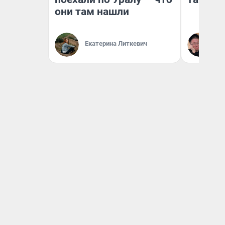
они там нашли
Екатерина Литкевич
Ан