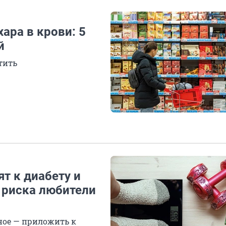
ара в крови: 5
й
тить
т к диабету и
е риска любители
ное — приложить к