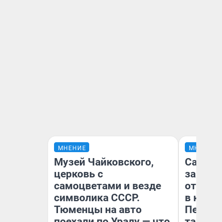
МНЕНИЕ
МНЕНИЕ
Музей Чайковского,
Самая 
церковь с
загран
самоцветами и везде
отправ
символика СССР.
в каза
Тюменцы на авто
Петроп
поехали по Уралу — что
там по