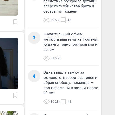
следствие раскрыло детали
зверского убийства брата и
сестры из Тюмени
39 536
47
Значительный объем
3
металла вывезли из Тюмени.
Куда его транспортировали и
зачем
34 665
Одна вышла замуж за
4
молодого, второй развелся и
обрел свободу: тюменцы —
про перемены в жизни после
40 лет
30 234
48