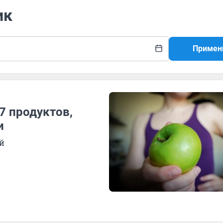
ик
Примен
7 продуктов,
и
ой