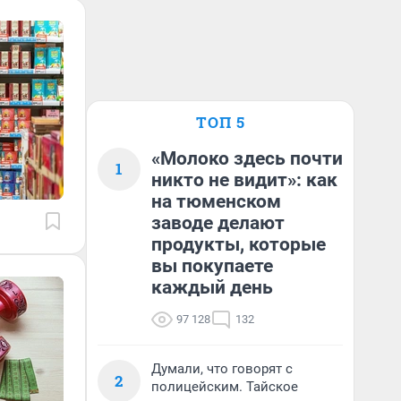
ТОП 5
«Молоко здесь почти
1
никто не видит»: как
на тюменском
заводе делают
продукты, которые
вы покупаете
каждый день
97 128
132
Думали, что говорят с
2
полицейским. Тайское