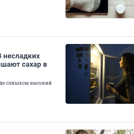
8 несладких
ышают сахар в
еде слишком высокий