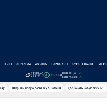
ТЕЛЕПРОГРАММА
АФИША
ГОРОСКОП
КУРСЫ ВАЛЮТ
ИГР
USD 81,41
СЕЙЧАС
3
ПРОБКИ
+21°C
EUR 94,06
еку
Открыли новую развязку в Тюмени
Где начать новую жизнь?