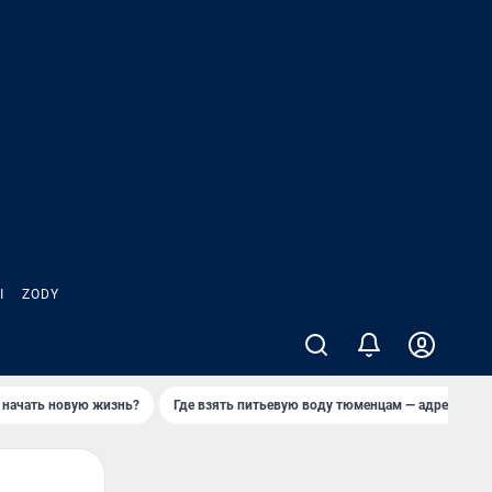
Ы
ZODY
 начать новую жизнь?
Где взять питьевую воду тюменцам — адреса