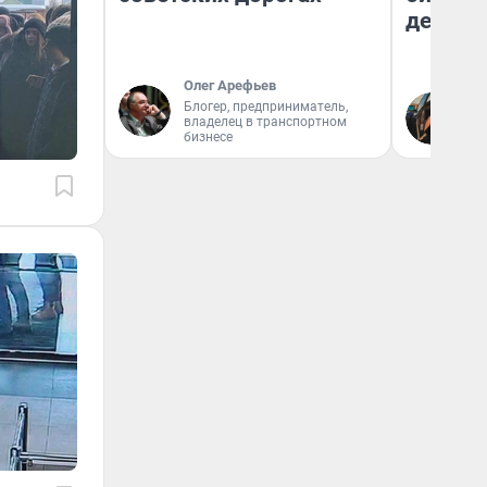
дешевы
Олег Арефьев
На
Блогер, предприниматель,
владелец в транспортном
От
бизнесе
де