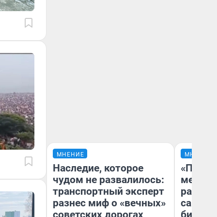
МНЕНИЕ
МНЕНИЕ
Наследие, которое
«Покуп
чудом не развалилось:
мешке»
транспортный эксперт
рассказ
разнес миф о «вечных»
самом 
советских дорогах
бизнес