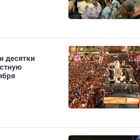
и десятки
естную
ября