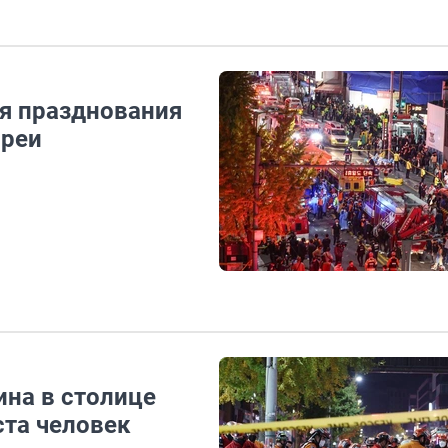
мя празднования
ореи
ина в столице
та человек