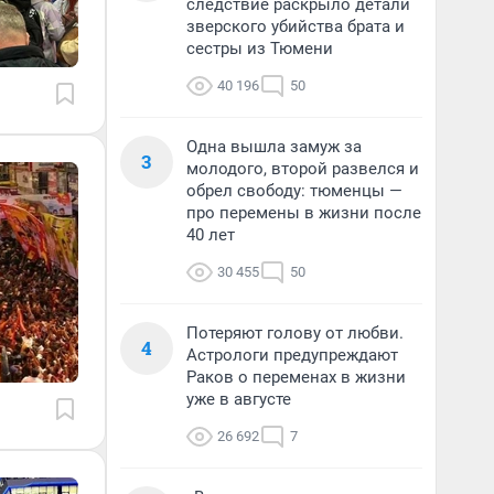
следствие раскрыло детали
зверского убийства брата и
сестры из Тюмени
40 196
50
Одна вышла замуж за
3
молодого, второй развелся и
обрел свободу: тюменцы —
про перемены в жизни после
40 лет
30 455
50
Потеряют голову от любви.
4
Астрологи предупреждают
Раков о переменах в жизни
уже в августе
26 692
7