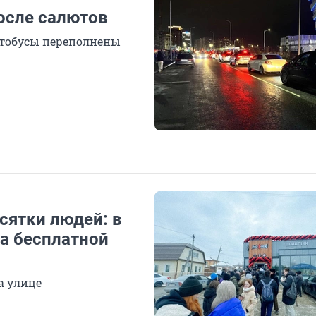
осле салютов
втобусы переполнены
есятки людей: в
а бесплатной
а улице