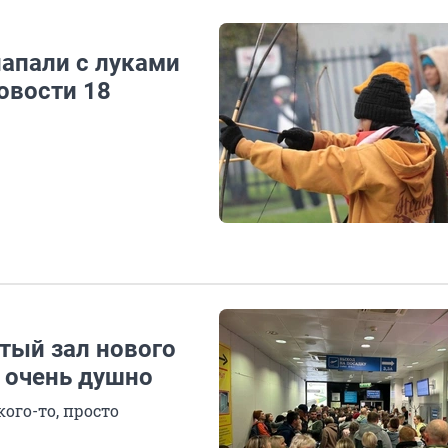
апали с луками
овости 18
тый зал нового
 очень душно
кого-то, просто