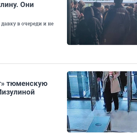
лину. Они
давку в очереди и не
т» тюменскую
 Мизулиной