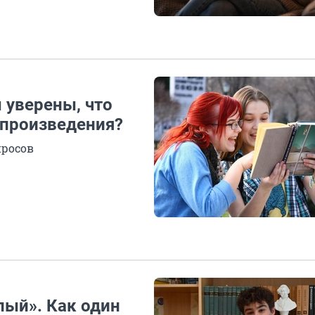
 уверены, что
 произведения?
просов
упый». Как один