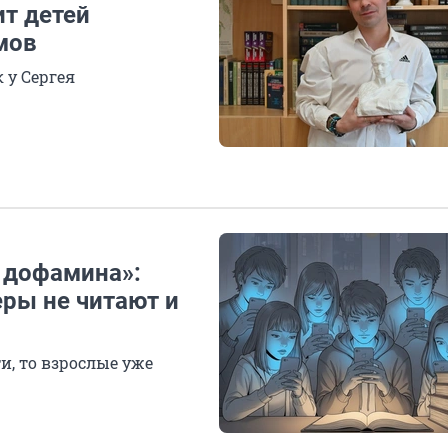
ит детей
мов
 у Сергея
 дофамина»:
еры не читают и
, то взрослые уже