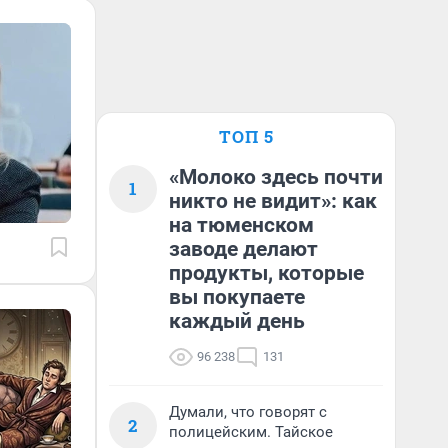
ТОП 5
«Молоко здесь почти
1
никто не видит»: как
на тюменском
заводе делают
продукты, которые
вы покупаете
каждый день
96 238
131
Думали, что говорят с
2
полицейским. Тайское