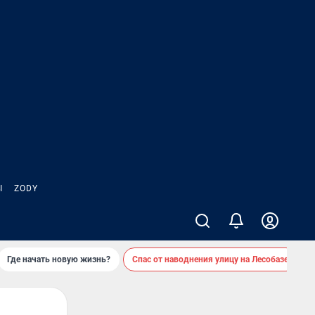
Ы
ZODY
Где начать новую жизнь?
Спас от наводнения улицу на Лесобазе
Д