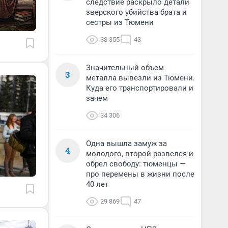
следствие раскрыло детали
зверского убийства брата и
сестры из Тюмени
38 355
43
Значительный объем
3
металла вывезли из Тюмени.
Куда его транспортировали и
зачем
34 306
Одна вышла замуж за
4
молодого, второй развелся и
обрел свободу: тюменцы —
про перемены в жизни после
40 лет
29 869
47