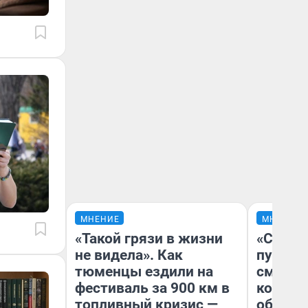
МНЕНИЕ
МНЕНИЕ
«Такой грязи в жизни
«Спутал
не видела». Как
пургу».
тюменцы ездили на
смерте
фестиваль за 900 км в
которы
топливный кризис —
обнару