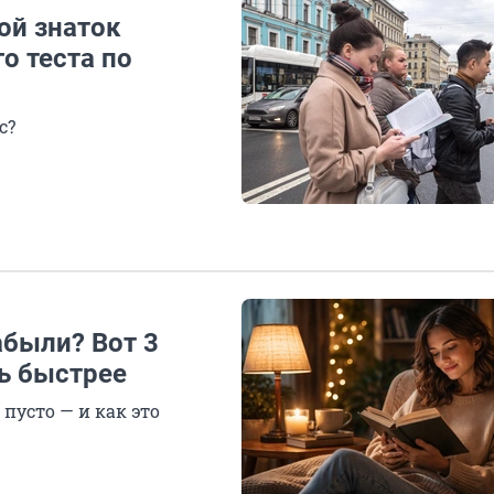
ой знаток
го теста по
с?
абыли? Вот 3
ь быстрее
 пусто — и как это