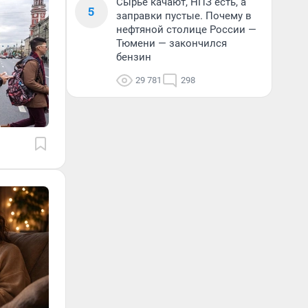
Сырье качают, НПЗ есть, а
5
заправки пустые. Почему в
нефтяной столице России —
Тюмени — закончился
бензин
29 781
298