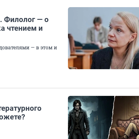
. Филолог — о
ка чтением и
дователями — в этом и
тературного
можете?