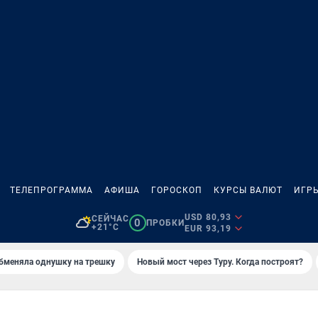
ТЕЛЕПРОГРАММА
АФИША
ГОРОСКОП
КУРСЫ ВАЛЮТ
ИГР
USD 80,93
СЕЙЧАС
0
ПРОБКИ
+21°C
EUR 93,19
бменяла однушку на трешку
Новый мост через Туру. Когда построят?