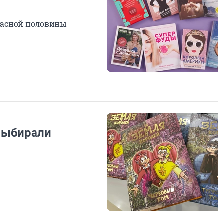
расной половины
 выбирали