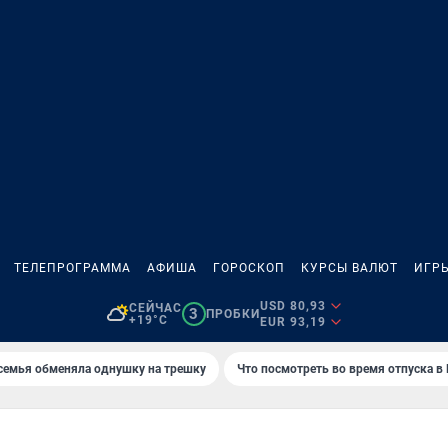
ТЕЛЕПРОГРАММА
АФИША
ГОРОСКОП
КУРСЫ ВАЛЮТ
ИГР
USD 80,93
СЕЙЧАС
3
ПРОБКИ
+19°C
EUR 93,19
семья обменяла однушку на трешку
Что посмотреть во время отпуска в