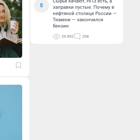
Сырье качают, НПЗ есть, а
5
заправки пустые. Почему в
нефтяной столице России —
Тюмени — закончился
бензин
29 892
298