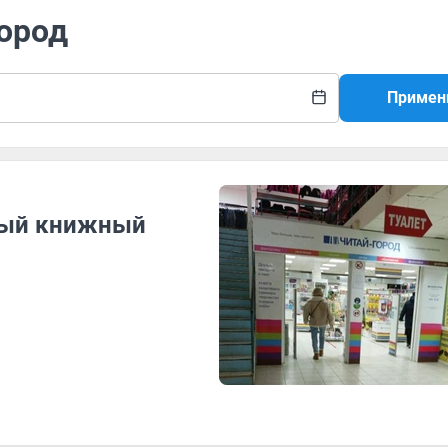
город
Примен
ный книжный