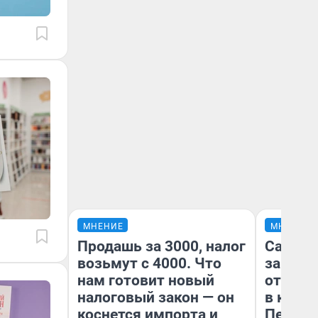
МНЕНИЕ
МНЕНИЕ
Продашь за 3000, налог
Самая 
возьмут с 4000. Что
загран
нам готовит новый
отправ
налоговый закон — он
в каза
коснется импорта и
Петроп