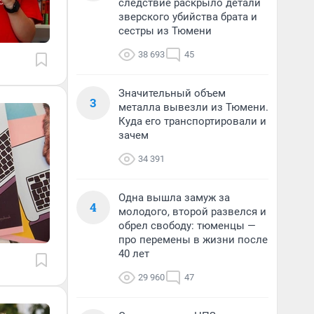
следствие раскрыло детали
зверского убийства брата и
сестры из Тюмени
38 693
45
Значительный объем
3
металла вывезли из Тюмени.
Куда его транспортировали и
зачем
34 391
Одна вышла замуж за
4
молодого, второй развелся и
обрел свободу: тюменцы —
про перемены в жизни после
40 лет
29 960
47