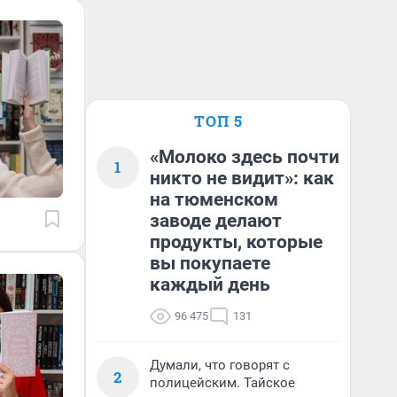
ТОП 5
«Молоко здесь почти
1
никто не видит»: как
на тюменском
заводе делают
продукты, которые
вы покупаете
каждый день
96 475
131
Думали, что говорят с
2
полицейским. Тайское