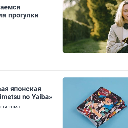
даемся
ля прогулки
а
ая японская
metsu no Yaiba»
три тома