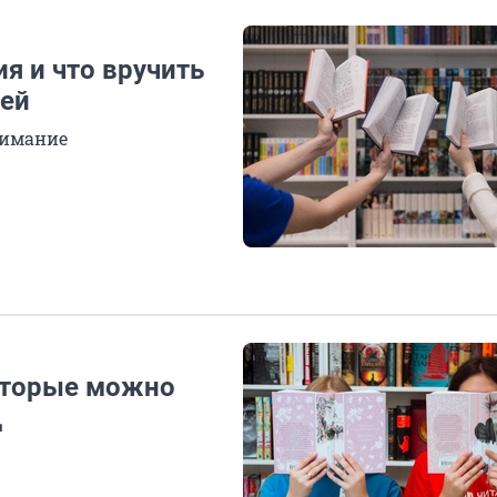
я и что вручить
дей
нимание
которые можно
д