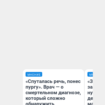
МНЕНИЕ
МНЕНИЕ
«Спуталась речь, понес
«Заезж
пургу». Врач — о
заправк
смертельном диагнозе,
нулям»
который сложно
дела с
обнаружить
маршру