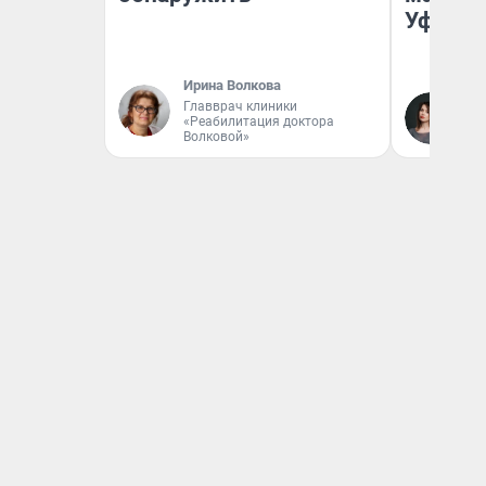
Уфа
Ирина Волкова
Главврач клиники
Ек
«Реабилитация доктора
Жу
Волковой»