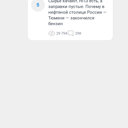
Сырье качают, НПЗ есть, а
5
заправки пустые. Почему в
нефтяной столице России —
Тюмени — закончился
бензин
29 794
298