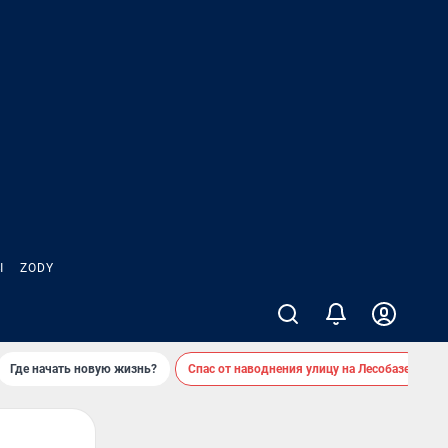
Ы
ZODY
Где начать новую жизнь?
Спас от наводнения улицу на Лесобазе
Д