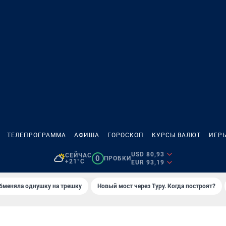
ТЕЛЕПРОГРАММА
АФИША
ГОРОСКОП
КУРСЫ ВАЛЮТ
ИГР
USD 80,93
СЕЙЧАС
0
ПРОБКИ
+21°C
EUR 93,19
бменяла однушку на трешку
Новый мост через Туру. Когда построят?