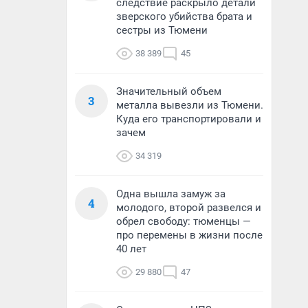
следствие раскрыло детали
зверского убийства брата и
сестры из Тюмени
38 389
45
Значительный объем
3
металла вывезли из Тюмени.
Куда его транспортировали и
зачем
34 319
Одна вышла замуж за
4
молодого, второй развелся и
обрел свободу: тюменцы —
про перемены в жизни после
40 лет
29 880
47