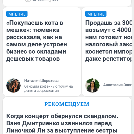
МНЕНИЕ
МНЕНИЕ
«Покупаешь кота в
Продашь за 3000
мешке»: тюменка
возьмут с 4000.
рассказала, как на
нам готовит но
самом деле устроен
налоговый зако
бизнес со складами
коснется импор
дешевых товаров
даже репетитор
Наталья Шорохова
Анастасия Завг
Открыла кофейную точку на
деньги соцразвития
РЕКОМЕНДУЕМ
Когда концерт обернулся скандалом.
Ваня Дмитриенко извинился перед
Линочкой Ли за выступление сестры