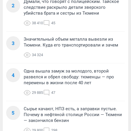
Думали, что говорят с полицейским. Тайское
2
следствие раскрыло детали зверского
убийства брата и сестры из Тюмени
38 410
45
Значительный объем металла вывезли из
3
Тюмени. Куда его транспортировали и зачем
34 324
Одна вышла замуж за молодого, второй
4
развелся и обрел свободу: тюменцы — про
перемены в жизни после 40 лет
29 885
47
Сырье качают, НПЗ есть, а заправки пустые.
5
Почему в нефтяной столице России — Тюмени
— закончился бензин
29 800
298