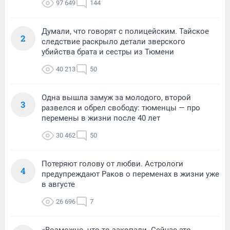
97 649
144
Думали, что говорят с полицейским. Тайское
2
следствие раскрыло детали зверского
убийства брата и сестры из Тюмени
40 213
50
Одна вышла замуж за молодого, второй
3
развелся и обрел свободу: тюменцы — про
перемены в жизни после 40 лет
30 462
50
Потеряют голову от любви. Астрологи
4
предупреждают Раков о переменах в жизни уже
в августе
26 696
7
«Возможно, что-то закопали. Сейчас это