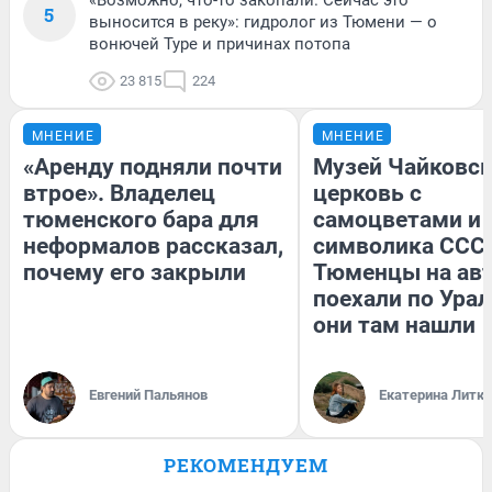
5
выносится в реку»: гидролог из Тюмени — о
вонючей Туре и причинах потопа
23 815
224
МНЕНИЕ
МНЕНИЕ
«Аренду подняли почти
Музей Чайковск
втрое». Владелец
церковь с
тюменского бара для
самоцветами и 
неформалов рассказал,
символика СССР
почему его закрыли
Тюменцы на ав
поехали по Урал
они там нашли
Евгений Пальянов
Екатерина Литк
РЕКОМЕНДУЕМ