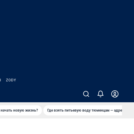
Ы
ZODY
 начать новую жизнь?
Где взять питьевую воду тюменцам — адреса