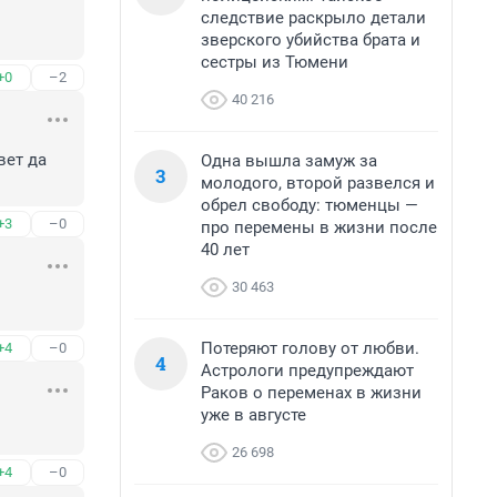
следствие раскрыло детали
зверского убийства брата и
сестры из Тюмени
+0
–2
40 216
ет да 
Одна вышла замуж за
3
молодого, второй развелся и
обрел свободу: тюменцы —
+3
–0
про перемены в жизни после
40 лет
30 463
Потеряют голову от любви.
+4
–0
4
Астрологи предупреждают
Раков о переменах в жизни
уже в августе
26 698
+4
–0