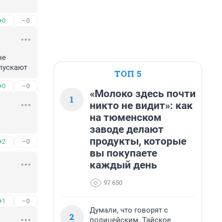
+0
–0
е 
апускают
ТОП 5
+0
–0
«Молоко здесь почти
1
никто не видит»: как
на тюменском
заводе делают
продукты, которые
+2
–0
вы покупаете
каждый день
97 650
+1
–0
Думали, что говорят с
2
полицейским. Тайское