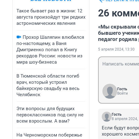
ПЕРЕЙТИ К ПУ
26 комм
Такое бывает раз в жизни: 12
августа произойдут три редких
астрономических явления
«Мы скрывали о
бывшего ученика
Прохор Шаляпин влюбился
педагог родила
по-настоящему, а Ваня
Дмитриенко попал в Книгу
5 апреля 2024, 13:30
рекордов России: новости из
мира шоу-бизнеса
В Тюменской области погиб
врач, который устроил
байкерскую свадьбу на весь
Гость
Войти
Челябинск
Эти вопросы для будущих
первоклассников под силу не
Гость
8 апреля 2024,
всем взрослым. А вам?
Если будут вопр
хорошего космет
На Черноморском побережье