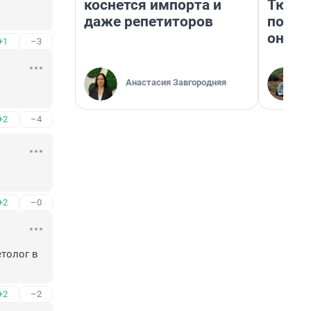
коснется импорта и
Тюмен
даже репетиторов
поеха
они т
+1
–3
Анастасия Завгородняя
+2
–4
+2
–0
толог в 
+2
–2