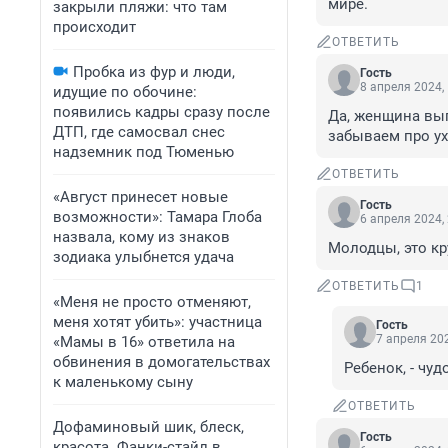
мире.
закрыли пляжи: что там
происходит
ОТВЕТИТЬ
Пробка из фур и люди,
Гость
8 апреля 2024,
идущие по обочине:
появились кадры сразу после
Да, женщина выг
ДТП, где самосвал снес
забываем про ух
надземник под Тюменью
ОТВЕТИТЬ
«Август принесет новые
Гость
возможности»: Тамара Глоба
6 апреля 2024,
назвала, кому из знаков
Молодцы, это кр
зодиака улыбнется удача
ОТВЕТИТЬ
1
«Меня не просто отменяют,
меня хотят убить»: участница
Гость
7 апреля 202
«Мамы в 16» ответила на
обвинения в домогательствах
Ребенок, - чу
к маленькому сыну
ОТВЕТИТЬ
Дофаминовый шик, блеск,
Гость
красота. Фанки-стайл в