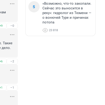
«Возможно, что-то закопали.
5
Сейчас это выносится в
нам 
реку»: гидролог из Тюмени —
о вонючей Туре и причинах
потопа
+9
–0
23 818
 Такие 
 дело. 
+6
–2
+1
–1