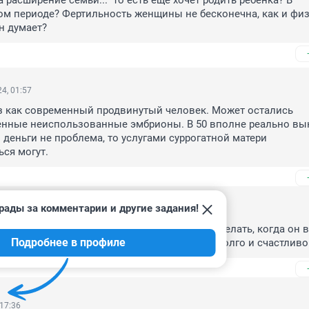
 расширение семьи..." то есть еще хочет родить ребенка? В 
м периоде? Фертильность женщины не бесконечна, как и физ
н думает?
4, 01:57
з как современный продвинутый человек. Может остались 
нные неиспользованные эмбрионы. В 50 вполне реально вын
и деньги не проблема, то услугами суррогатной матери 
ся могут.
рады за комментарии и другие задания!
 18:07
, пузатому мужику пластику не предлагают делать, когда он в
Подробнее в профиле
моложе, у каждого своя судьба, пусть живут долго и счастливо
 17:36