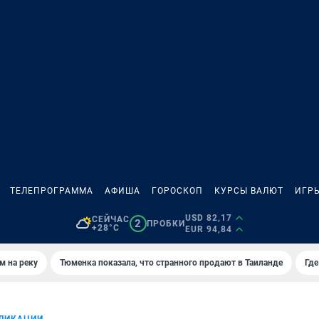
ТЕЛЕПРОГРАММА
АФИША
ГОРОСКОП
КУРСЫ ВАЛЮТ
ИГР
USD 82,17
СЕЙЧАС
2
ПРОБКИ
+28°C
EUR 94,84
м на реку
Тюменка показала, что странного продают в Таиланде
Где