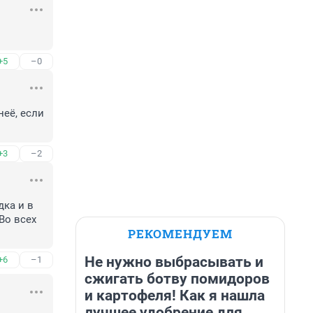
+5
–0
её, если 
+3
–2
ка и в 
о всех 
РЕКОМЕНДУЕМ
Не нужно выбрасывать и
+6
–1
сжигать ботву помидоров
и картофеля! Как я нашла
лучшее удобрение для