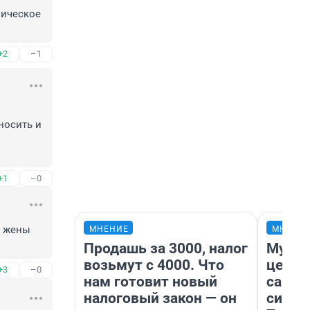
ическое 
+2
–1
осить и 
+1
–0
 жены 
МНЕНИЕ
МНЕНИ
Продашь за 3000, налог
Музей
возьмут с 4000. Что
церко
+3
–0
нам готовит новый
самоц
налоговый закон — он
симво