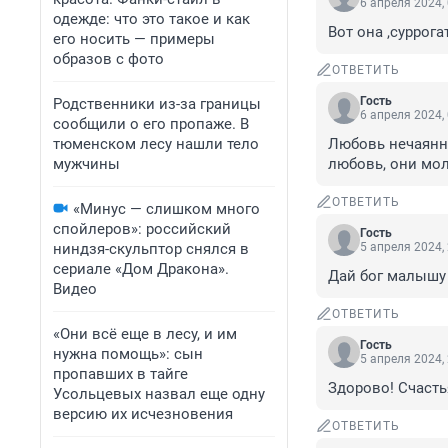
6 апреля 2024,
одежде: что это такое и как
Вот она ,суррог
его носить — примеры
образов с фото
ОТВЕТИТЬ
Гость
Родственники из-за границы
6 апреля 2024,
сообщили о его пропаже. В
тюменском лесу нашли тело
Любовь нечаянно 
мужчины
любовь, они мол
ОТВЕТИТЬ
«Минус — слишком много
спойлеров»: российский
Гость
ниндзя-скульптор снялся в
5 апреля 2024,
сериале «Дом Дракона».
Дай бог малышу
Видео
ОТВЕТИТЬ
«Они всё еще в лесу, и им
Гость
нужна помощь»: сын
5 апреля 2024,
пропавших в тайге
Здорово! Счасть
Усольцевых назвал еще одну
версию их исчезновения
ОТВЕТИТЬ