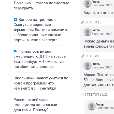
Гость
Тюменью — трасса полностью
5 апреля 2024,
перекрыта
Видно,что они с
Вопрос на триллион.
ОТВЕТИТЬ
Смогут ли зерновые
терминалы Балтики заменить
Гость
5 апреля 2024,
заблокированные южные
порты: мнение эксперта
Нужно деньги на
врача хорошего 
Появилось видео
смертельного ДТП на трассе
ОТВЕТИТЬ
Екатеринбург — Тюмень, где
Гость
погибли пять человек
5 апреля 2024,
Мдааа. Так то к
Школьники начнут учиться по
50. Но блин, выг
новой программе: что
движениях что т
изменится с 1 сентября
ОТВЕТИТЬ
2
Россияне всё чаще
пользуются наличными
Гость
5 апреля 202
деньгами. Почему?