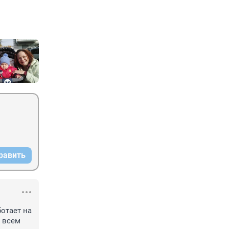
равить
отает на 
 всем 