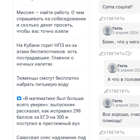
Суmа сошла!!
Миссия — найти работу. О чем
спрашивать на собеседовании
ОТВЕТИТЬ
и сколько денег просить,
Гость
чтобы вас точно взяли
5 апреля 2024,
Блин , что у него
На Кубани горит НПЗ из-за
атаки беспилотников: есть
ОТВЕТИТЬ
1
пострадавшие. Главное о
ночных налетах
Гость
8 апреля 202
Тюменцы смогут бесплатно
А что в голов
набрать питьевую воду
ОТВЕТИТЬ
«В математике был больше
Гость
всего уверен»: выпускник
5 апреля 2024,
рассказал, как исправил 298
Все хорошо, сча
баллов за ЕГЭ на 300 и
помощь!
поступил в престижный вуз
ОТВЕТИТЬ
Самосвал снес надземник под