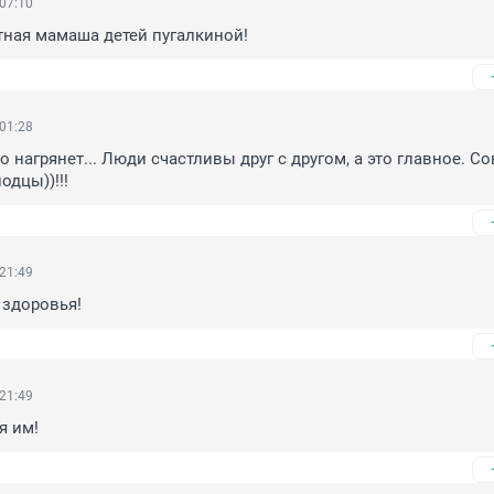
 07:10
атная мамаша детей пугалкиной!
 01:28
нагрянет... Люди счастливы друг с другом, а это главное. Сов
одцы))!!!
 21:49
 здоровья!
 21:49
я им!