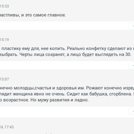
 15:53
частливы, и это самое главное.
 15:19
 пластику ему для, нее копить. Реально конфетку сделают из н
выбрать. Черты лица сохранят, а лицо будет выглядеть на 30.
 15:07
онечно молодцы,счастья и здоровья им. Рожают конечно изред
лядит женщина явно не очень. Сидит как бабушка, сгорблена. В
о возрастное. Но мужу развития и ладно.
4, 17:43