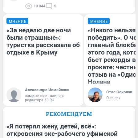
19 844
5
МНЕНИЕ
МНЕНИЕ
«За неделю две ночи
«Никого нельзя
были страшные»:
победить». О ч
туристка рассказала об
главный блокба
отдыхе в Крыму
этого года, кот
бьет рекорды в
прокате: честн
отзыв на «Одис
Нолана
Александра Исмайлова
Стас Соколов
заместитель главного
Эксперт
редактора 63.RU
РЕКОМЕНДУЕМ
«Я потерял жену, детей, всё»:
откровения экс-рабочего уфимской