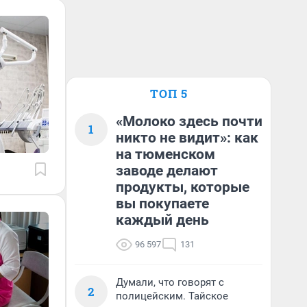
ТОП 5
«Молоко здесь почти
1
никто не видит»: как
на тюменском
заводе делают
продукты, которые
вы покупаете
каждый день
96 597
131
Думали, что говорят с
2
полицейским. Тайское