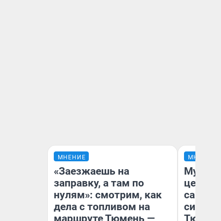
МНЕНИЕ
МНЕНИЕ
«Заезжаешь на
Музей 
заправку, а там по
церков
нулям»: смотрим, как
самоцв
дела с топливом на
символ
маршруте Тюмень —
Тюменц