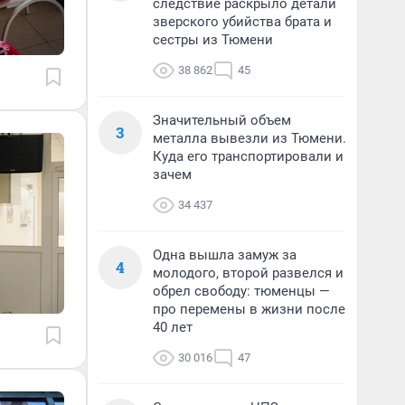
следствие раскрыло детали
зверского убийства брата и
сестры из Тюмени
38 862
45
Значительный объем
3
металла вывезли из Тюмени.
Куда его транспортировали и
зачем
34 437
Одна вышла замуж за
4
молодого, второй развелся и
обрел свободу: тюменцы —
про перемены в жизни после
40 лет
30 016
47