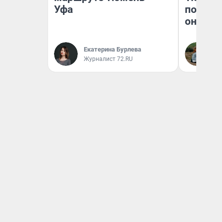
Уфа
поехали
они та
Екатерина Бурлева
Ек
Журналист 72.RU