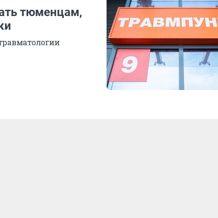
жать тюменцам,
ки
 травматологии