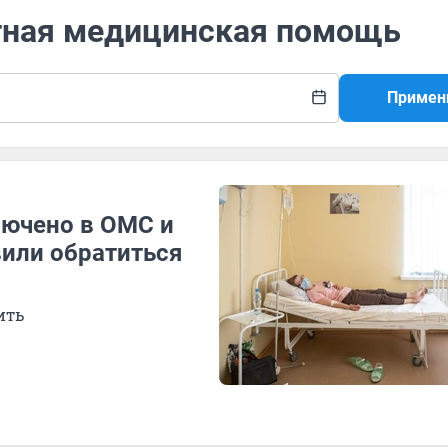
атная медицинская помощь
Примен
лючено в ОМС и
вили обратиться
ить