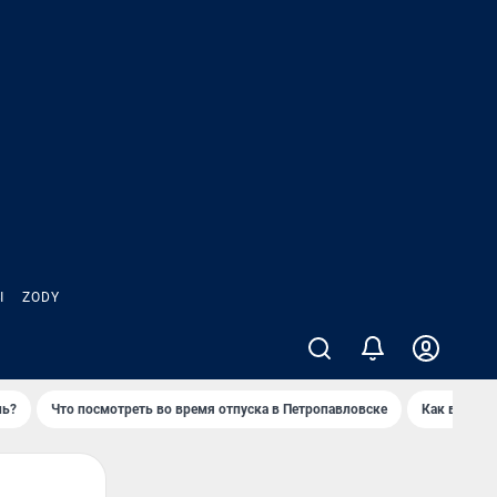
Ы
ZODY
нь?
Что посмотреть во время отпуска в Петропавловске
Как выжива