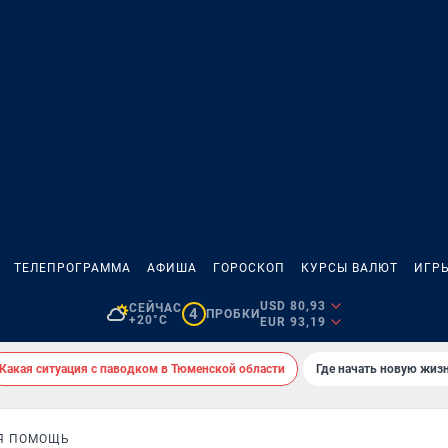
ТЕЛЕПРОГРАММА
АФИША
ГОРОСКОП
КУРСЫ ВАЛЮТ
ИГР
USD 80,93
СЕЙЧАС
4
ПРОБКИ
+20°C
EUR 93,19
Какая ситуация с паводком в Тюменской области
Где начать новую жиз
Я ПОМОЩЬ