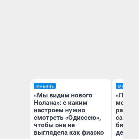
МНЕНИЕ
МНЕНИЕ
«Мы видим нового
«Покуп
Нолана»: с каким
мешке»
настроем нужно
рассказ
смотреть «Одиссею»,
самом 
чтобы она не
бизнес
выглядела как фиаско
дешевы