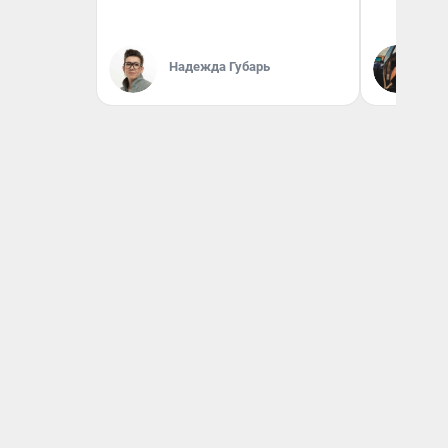
На
Надежда Губарь
От
де