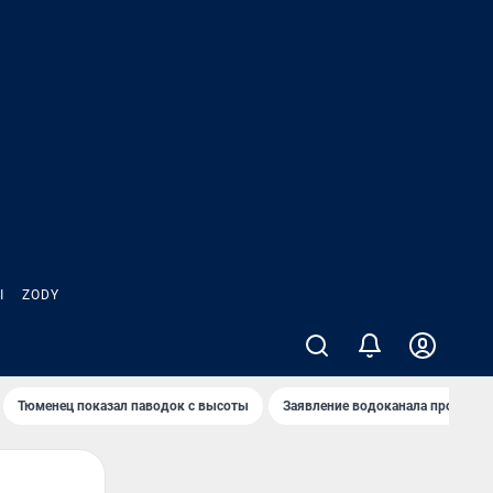
Ы
ZODY
Тюменец показал паводок с высоты
Заявление водоканала про запа