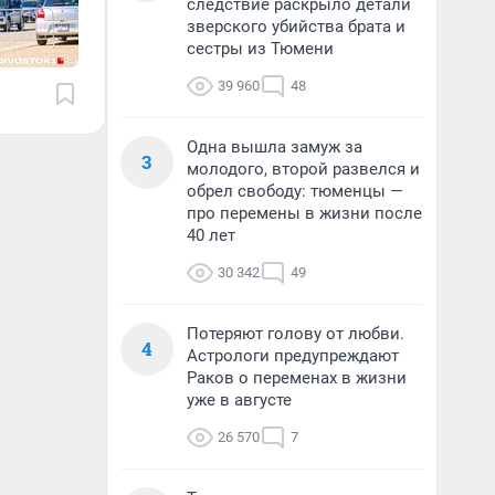
следствие раскрыло детали
зверского убийства брата и
сестры из Тюмени
39 960
48
Одна вышла замуж за
3
молодого, второй развелся и
обрел свободу: тюменцы —
про перемены в жизни после
40 лет
30 342
49
Потеряют голову от любви.
4
Астрологи предупреждают
Раков о переменах в жизни
уже в августе
26 570
7