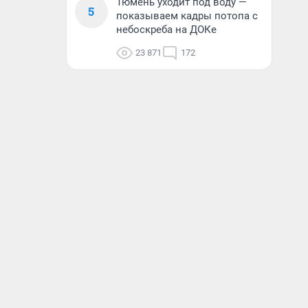
Тюмень уходит под воду —
5
показываем кадры потопа с
небоскреба на ДОКе
23 871
172