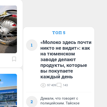
ТОП 5
«Молоко здесь почти
1
никто не видит»: как
на тюменском
заводе делают
продукты, которые
вы покупаете
каждый день
97 409
143
Думали, что говорят с
2
полицейским. Тайское