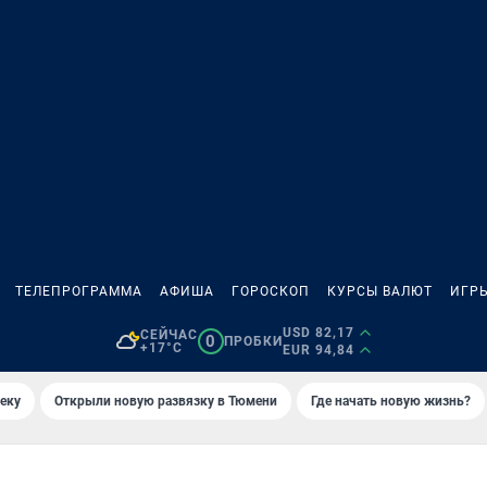
ТЕЛЕПРОГРАММА
АФИША
ГОРОСКОП
КУРСЫ ВАЛЮТ
ИГР
USD 82,17
СЕЙЧАС
0
ПРОБКИ
+17°C
EUR 94,84
еку
Открыли новую развязку в Тюмени
Где начать новую жизнь?