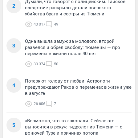
Думали, что говорят с полицейским. Тайское
2
следствие раскрыло детали зверского
убийства брата и сестры из Тюмени
40 017
49
Одна вышла замуж за молодого, второй
3
развелся и обрел свободу: тюменцы — про
перемены в жизни после 40 лет
30 374
50
Потеряют голову от любви. Астрологи
4
предупреждают Раков о переменах в жизни уже
в августе
26 606
7
«Возможно, что-то закопали. Сейчас это
5
выносится в реку»: гидролог из Тюмени — о
вонючей Туре и причинах потопа