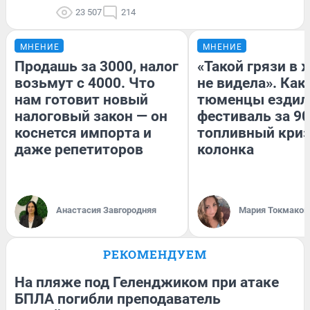
23 507
214
МНЕНИЕ
МНЕНИЕ
Продашь за 3000, налог
«Такой грязи в 
возьмут с 4000. Что
не видела». Как
нам готовит новый
тюменцы ездил
налоговый закон — он
фестиваль за 90
коснется импорта и
топливный криз
даже репетиторов
колонка
Анастасия Завгородняя
Мария Токмаков
РЕКОМЕНДУЕМ
На пляже под Геленджиком при атаке
БПЛА погибли преподаватель