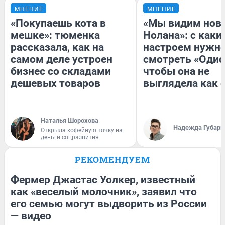
МНЕНИЕ
МНЕНИЕ
«Покупаешь кота в
«Мы видим нов
мешке»: тюменка
Нолана»: с каки
рассказала, как на
настроем нужн
самом деле устроен
смотреть «Одис
бизнес со складами
чтобы она не
дешевых товаров
выглядела как 
Наталья Шорохова
Надежда Губарь
Открыла кофейную точку на
деньги соцразвития
РЕКОМЕНДУЕМ
Фермер Джастас Уолкер, известный
как «веселый молочник», заявил что
его семью могут выдворить из России
— видео