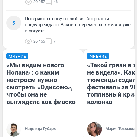
30 257
48
Потеряют голову от любви. Астрологи
5
предупреждают Раков о переменах в жизни уже
в августе
26 465
7
МНЕНИЕ
МНЕНИЕ
«Мы видим нового
«Такой грязи в 
Нолана»: с каким
не видела». Как
настроем нужно
тюменцы ездил
смотреть «Одиссею»,
фестиваль за 90
чтобы она не
топливный криз
выглядела как фиаско
колонка
Надежда Губарь
Мария Токмаков