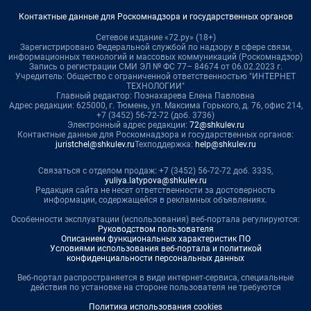
Контактные данные для Роскомнадзора и государственных органов
Сетевое издание «72.ру» (18+)
Зарегистрировано Федеральной службой по надзору в сфере связи,
информационных технологий и массовых коммуникаций (Роскомнадзор)
Запись о регистрации СМИ ЭЛ № ФС 77– 84674 от 06.02.2023 г.
Учредитель: Общество с ограниченной ответственностью "ИНТЕРНЕТ
ТЕХНОЛОГИИ"
Главный редактор: Познахарева Елена Павловна
Адрес редакции: 625000, г. Тюмень, ул. Максима Горького, д. 76, офис 214,
+7 (3452) 56-72-72 (доб. 3736)
Электронный адрес редакции:
72@shkulev.ru
Контактные данные для Роскомнадзора и государственных органов:
juristchel@shkulev.ru
Техподдержка:
help@shkulev.ru
Связаться с отделом продаж: +7 (3452) 56-72-72 доб. 3335,
yuliya.latypova@shkulev.ru
Редакция сайта не несет ответственности за достоверность
информации, содержащейся в рекламных объявлениях.
Особенности эксплуатации (использования) веб-портала регулируются:
Руководством пользователя
Описанием функциональных характеристик ПО
Условиями использования веб-портала и политикой
конфиденциальности персональных данных
Веб-портал распространяется в виде интернет-сервиса, специальные
действия по установке на стороне пользователя не требуются
Политика использования cookies