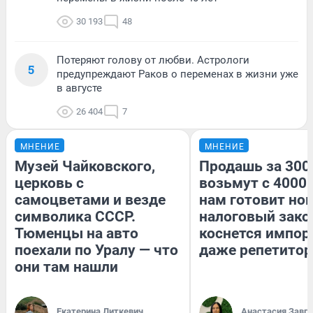
30 193
48
Потеряют голову от любви. Астрологи
5
предупреждают Раков о переменах в жизни уже
в августе
26 404
7
МНЕНИЕ
МНЕНИЕ
Музей Чайковского,
Продашь за 3000
церковь с
возьмут с 4000.
самоцветами и везде
нам готовит но
символика СССР.
налоговый зако
Тюменцы на авто
коснется импор
поехали по Уралу — что
даже репетитор
они там нашли
Екатерина Литкевич
Анастасия Завг